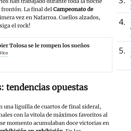
3
ios han trabajado durante toda la noche
 frontón. La final del
Campeonato de
rimera vez en Nafarroa. Cuellos alzados,
4
iga el rock!
ier Tolosa se le rompen los sueños
5
 Vico
s: tendencias opuestas
n una liguilla de cuartos de final sideral,
nales con la vitola de máximos favoritos al
a ese momento acumulaban doce victorias en