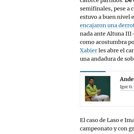
catorce partidos.
De 
semifinales, pese a 
estuvo a buen nivel 
encajaron una derro
nada ante Altuna III
como acostumbra po
Xabier
les abre el ca
una andadura de sob
Ander
Igor G.
El caso de Laso e Ima
campeonato y con gr