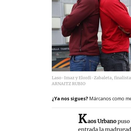
Laso-Imaz y Elordi-Zabaleta, finalist
ARNAITZ RUBIO
¿Ya nos sigues?
Márcanos como me
K
aos Urbano
puso 
entrada la madrugad