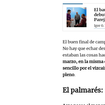
El ba
debut
Parej
Igor G.
El buen final de cam
No hay que echar de
estaban las cosas ha
marzo, en la misma c
sencillo por el vizca
pleno
.
El palmarés: 