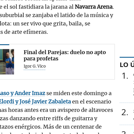
el sol fastidiara la jarana al
Navarra Arena
.
uburbial se zanjaba el latido de la música y
ota: un ser vivo que grita, baila, se
s de arte efímeras.
Final del Parejas: duelo no apto
para profetas
LO 
Igor G. Vico
1
Laso y Ander Imaz
se miden este domingo a
Elordi y José Javier Zabaleta
en el escenario
2
as horas antes era un avispero de altavoces
zas danzando entre riffs de guitarra y
tazos enérgicos. Más de un centenar de