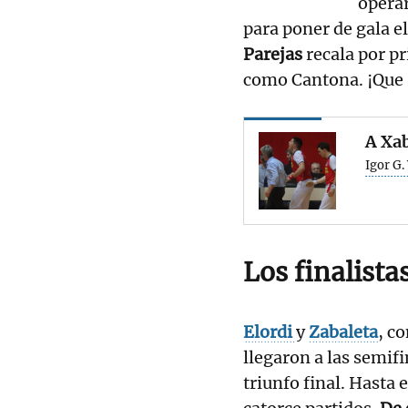
operar
para poner de gala el
Parejas
recala por p
como Cantona. ¡Que s
A Xab
Igor G.
Los finalista
Elordi
y
Zabaleta
, co
llegaron a las semifi
triunfo final. Hast