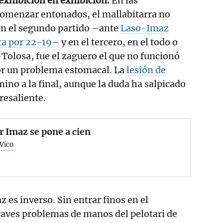
exhibición en exhibición.
En las
comenzar entonados, el mallabitarra no
en el segundo partido –ante
Laso-Imaz
ta por 22-19
– y en el tercero, en el todo o
-Tolosa, fue el zaguero el que no funcionó
r un problema estomacal. La
lesión de
mino a la final, aunque la duda ha salpicado
resaliente.
 Imaz se pone a cien
 Vico
z es inverso. Sin entrar finos en el
aves problemas de manos del pelotari de