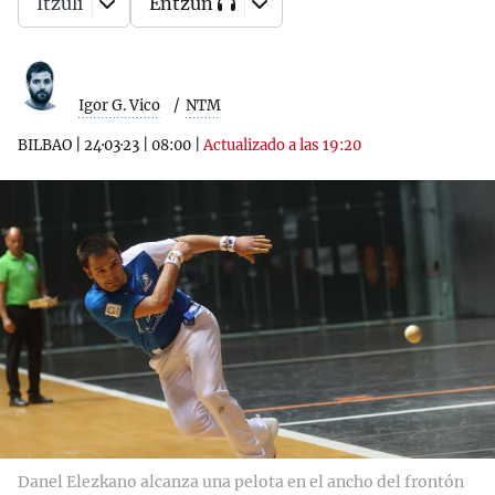
Itzuli
Entzun
Igor G. Vico
NTM
BILBAO
|
24·03·23
|
08:00
|
Actualizado a las 19:20
Danel Elezkano alcanza una pelota en el ancho del frontón