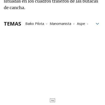
situadas en los cuadros traseros de las butacas
de cancha.
TEMAS
Baiko Pilota
Manomanista
Aspe
Frontón
Danel Elezkano
Liga de Empresas de Pelota a Mano
LEPM
Asier Agirre
Jon Alberdi
Peio Etxeberria