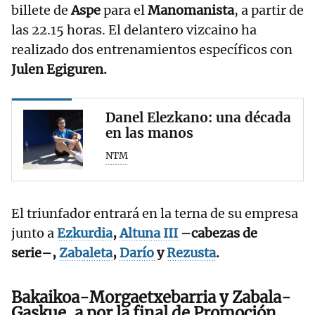
billete de
Aspe
para el
Manomanista
, a partir de
las 22.15 horas. El delantero vizcaino ha
realizado dos entrenamientos específicos con
Julen Egiguren.
Danel Elezkano: una década
en las manos
NTM
El triunfador entrará en la terna de su empresa
junto a
Ezkurdia
,
Altuna III
–cabezas de
serie–,
Zabaleta
,
Darío
y
Rezusta
.
Bakaikoa-Morgaetxebarria y Zabala-
Gaskue, a por la final de Promoción