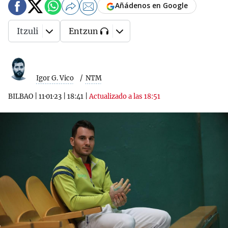
Añádenos en Google
Itzuli
Entzun
Igor G. Vico
NTM
BILBAO
|
11·01·23
|
18:41
|
Actualizado a las 18:51