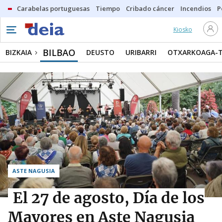
Carabelas portuguesas
Tiempo
Cribado cáncer
Incendios
P
Kiosko
BILBAO
BIZKAIA
DEUSTO
URIBARRI
OTXARKOAGA-
ASTE NAGUSIA
El 27 de agosto, Día de los
Mayores en Aste Nagusia