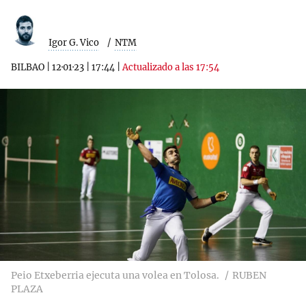
Igor G. Vico
NTM
BILBAO
|
12·01·23
|
17:44
|
Actualizado a las 17:54
Peio Etxeberria ejecuta una volea en Tolosa.
RUBEN
PLAZA