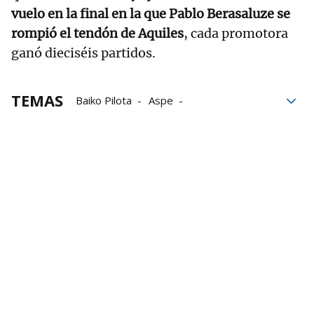
vuelo en la final en la que Pablo Berasaluze se
rompió el tendón de Aquiles
, cada promotora
ganó dieciséis partidos.
TEMAS
Baiko Pilota
Aspe
Campeonato de Parejas
Liga de Empresas de Pelota a Mano
LEPM
Peio Etxeberria
Beñat Rezusta
Aitor Elordi
José Javier Zabaleta