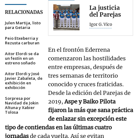
La justicia
RELACIONADAS
del Parejas
Julen Martija, listo
Igor G. Vico
para Getaria
Peio Etxeberria y
Rezusta carburan
En el frontón Ederrena
Aitor Elordi se da
comenzaron las hostilidades
un festín en un
estreno soñado
entre empresas, después de
Aitor Elordi y José
tres semanas de territorio
Javier Zabaleta, de
exhibición en
conocido y cruces fraticidas.
exhibición
Desde la edición del Parejas de
Sorpresa por
2019,
Aspe y Baiko Pilota
Navidad de Jokin
Altuna y Xabier
fijaron la más que sana práctica
Tolosa
de enlazar sin excepción este
tipo de contiendas en las últimas cuatro
jornadas
de cada vuelta. Así se evitan