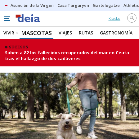
Asunción de la Virgen
Casa Targaryen
Gaztelugatxe
Athletic
Kiosko
MASCOTAS
VIVIR
VIAJES
RUTAS
GASTRONOMÍA
SUCESOS
Suben a 82 los fallecidos recuperados del mar en Ceuta
tras el hallazgo de dos cadáveres