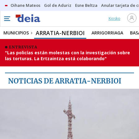
Oihane Mateos
Gol de Aduriz
Esne Beltza
Anular tarjeta de c
Kiosko
MUNICIPIOS
ARRATIA-NERBIOI
ARRATIA-NERBIOI
MUNICIPIOS
ARRIGORRIAGA
BAS
ARRIGORRIAGA
ENTREVISTA
"Las policías están molestas con la investigación sobre
BASAURI
las torturas. La Ertzaintza está colaborando"
ETXEBARRI
GALDAKAO
NOTICIAS DE ARRATIA-NERBIOI
IGORRE
LEMOA
UGAO-MIRABALLES