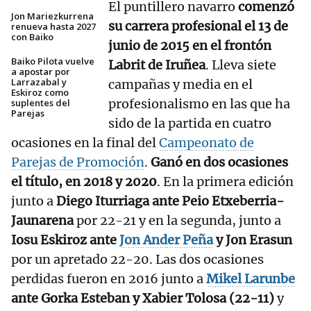
El puntillero navarro
comenzó
Jon Mariezkurrena
su carrera profesional el 13 de
renueva hasta 2027
con Baiko
junio de 2015 en el frontón
Baiko Pilota vuelve
Labrit de Iruñea
. Lleva siete
a apostar por
Larrazabal y
campañas y media en el
Eskiroz como
profesionalismo en las que ha
suplentes del
Parejas
sido de la partida en cuatro
ocasiones en la final del
Campeonato de
Parejas de Promoción
.
Ganó en dos ocasiones
el título, en 2018 y 2020
. En la primera edición
junto a
Diego Iturriaga ante Peio Etxeberria-
Jaunarena
por 22-21 y en la segunda, junto a
Iosu Eskiroz ante
Jon Ander Peña
y Jon Erasun
por un apretado 22-20. Las dos ocasiones
perdidas fueron en 2016 junto a
Mikel Larunbe
ante Gorka Esteban y Xabier Tolosa (22-11)
y