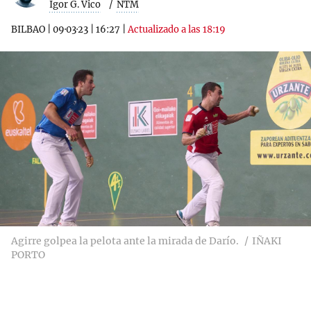
Igor G. Vico
NTM
BILBAO
|
09·03·23
|
16:27
|
Actualizado a las 18:19
Agirre golpea la pelota ante la mirada de Darío.
IÑAKI
PORTO