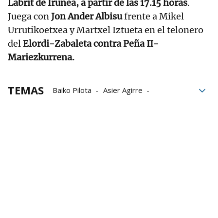
Labrit de Iruñea, a partir de las 17.15 horas
.
Juega con
Jon Ander Albisu
frente a Mikel
Urrutikoetxea y Martxel Iztueta en el telonero
del
Elordi-Zabaleta contra Peña II-
Mariezkurrena.
TEMAS
Baiko Pilota
Asier Agirre
Liga de Empresas de Pelota a Mano
LEPM