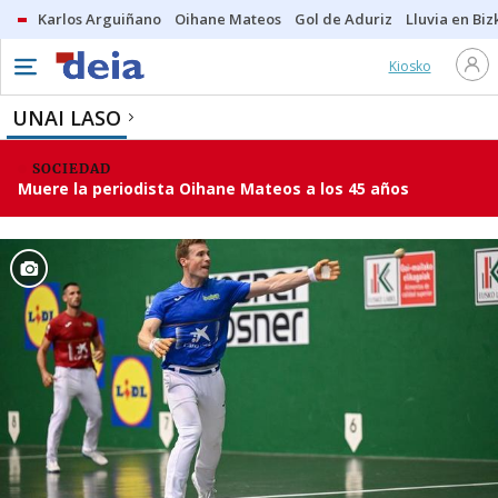
Karlos Arguiñano
Oihane Mateos
Gol de Aduriz
Lluvia en Biz
Kiosko
UNAI LASO
SOCIEDAD
Muere la periodista Oihane Mateos a los 45 años