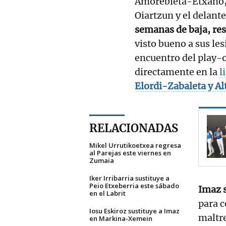
Amorebieta-Etxano, a
Oiartzun y el delan
semanas de baja, re
visto bueno a sus les
encuentro del play-o
directamente en la
l
Elordi-Zabaleta
y Al
RELACIONADAS
Mikel Urrutikoetxea regresa
al Parejas este viernes en
Zumaia
Iker Irribarria sustituye a
Peio Etxeberria este sábado
Imaz s
en el Labrit
para 
Iosu Eskiroz sustituye a Imaz
maltre
en Markina-Xemein