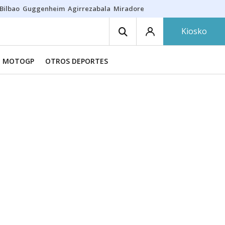
Bilbao
Guggenheim
Agirrezabala
Miradores en Bilbao
Arrese
Sequí
Kiosko
MOTOGP
OTROS DEPORTES