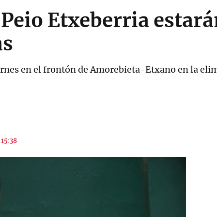
Peio Etxeberria estarán
as
ernes en el frontón de Amorebieta-Etxano en la elim
 15:38