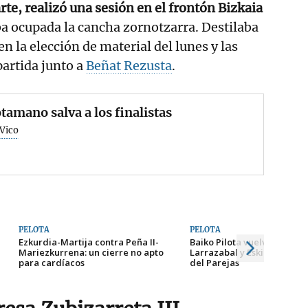
rte, realizó una sesión en el frontón Bizkaia
ba ocupada la cancha zornotzarra. Destilaba
n la elección de material del lunes y las
partida junto a
Beñat Rezusta
.
tamano salva a los finalistas
 Vico
PELOTA
PELOTA
Ezkurdia-Martija contra Peña II-
Baiko Pilota vuelve a apost
Mariezkurrena: un cierre no apto
Larrazabal y Eskiroz como 
para cardíacos
del Parejas