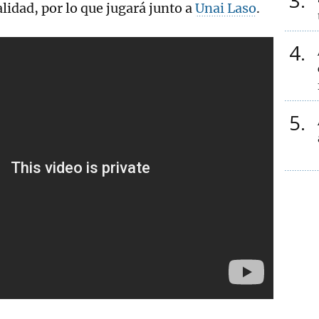
3
idad, por lo que jugará junto a
Unai Laso
.
4
5