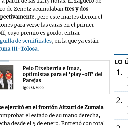
 partir de las 22.15 horas. El zaguero de
tero de Zenotz acumulaban
tres y dos
spectivamente
, pero este martes dieron el
iones para verse las caras en el primer
ff, cuyo premio es gordo: entrar
iguilla de semifinales
, en la que ya están
tuna III-Tolosa.
LO 
Peio Etxeberria e Imaz,
1
optimistas para el 'play-off' del
Parejas
Igor G. Vico
2
e ejercitó en el frontón Aitzuri de Zumaia
comprobar el estado de su mano derecha,
cha desde el 5 de enero. Entrenó con total