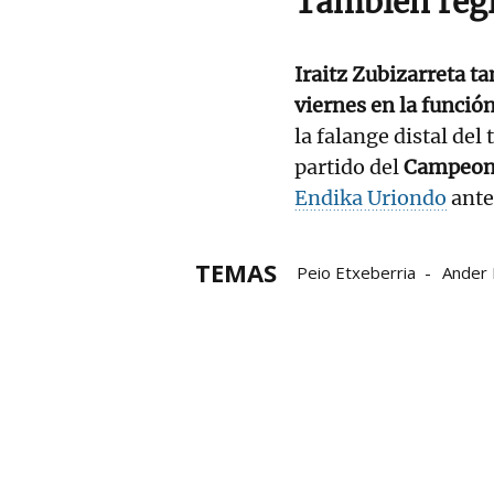
También regr
Iraitz Zubizarreta t
viernes en la función
la falange distal de
partido del
Campeona
Endika Uriondo
ante
TEMAS
Peio Etxeberria
Ander
Baiko Pilota
LEPM
L
Iraitz Zubizarreta
Endi