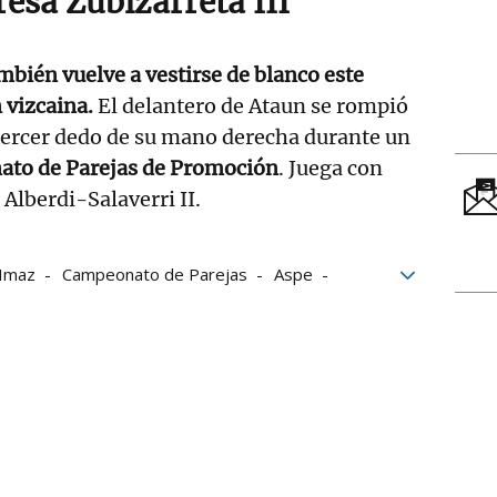
esa Zubizarreta III
ambién vuelve a vestirse de blanco este
 vizcaina.
El delantero de Ataun se rompió
l tercer dedo de su mano derecha durante un
to de Parejas de Promoción
. Juega con
 Alberdi-Salaverri II.
 Imaz
Campeonato de Parejas
Aspe
iga de Empresas de Pelota a Mano
ka Uriondo