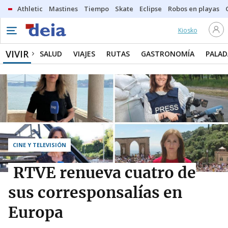
Athletic
Mastines
Tiempo
Skate
Eclipse
Robos en playas
Kiosko
VIVIR
SALUD
VIAJES
RUTAS
GASTRONOMÍA
PALAD
CINE Y TELEVISIÓN
RTVE renueva cuatro de
sus corresponsalías en
Europa