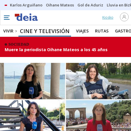
Karlos Arguiñano
Oihane Mateos
Gol de Aduriz
Lluvia en Biz
Kiosko
CINE Y TELEVISIÓN
VIVIR
VIAJES
RUTAS
GASTR
SOCIEDAD
Muere la periodista Oihane Mateos a los 45 años