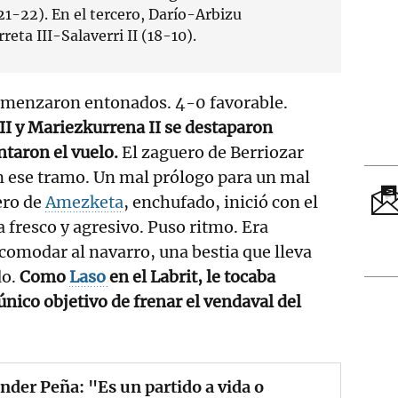
1-22). En el tercero, Darío-Arbizu
reta III-Salaverri II (18-10).
omenzaron entonados. 4-0 favorable.
 II y Mariezkurrena II se destaparon
ntaron el vuelo.
El zaguero de Berriozar
n ese tramo. Un mal prólogo para un mal
ero de
Amezketa
, enchufado, inició con el
fresco y agresivo. Puso ritmo. Era
omodar al navarro, una bestia que lleva
do.
Como
Laso
en el Labrit, le tocaba
único objetivo de frenar el vendaval del
nder Peña: "Es un partido a vida o