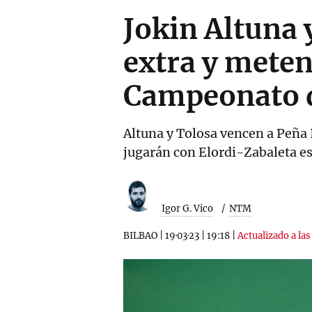
Jokin Altuna 
extra y meten
Campeonato d
Altuna y Tolosa vencen a Peña I
jugarán con Elordi-Zabaleta e
Igor G. Vico
NTM
BILBAO
|
19·03·23
|
19:18
|
Actualizado a las