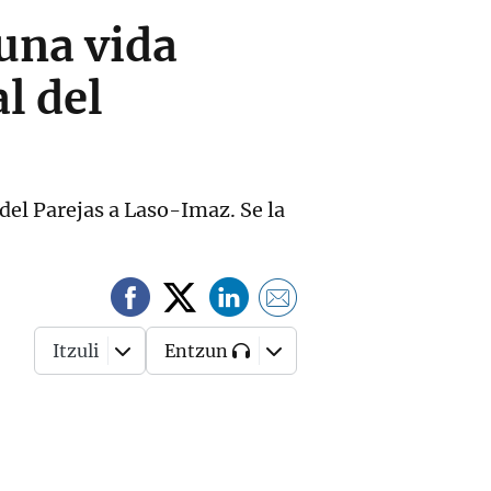
una vida
l del
 del Parejas a Laso-Imaz. Se la
Itzuli
Entzun