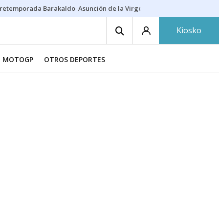
retemporada Barakaldo
Asunción de la Virgen
Casa Targaryen
Gazt
Kiosko
MOTOGP
OTROS DEPORTES