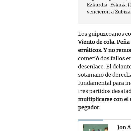
Ezkurdia-Eskuza (2
vencieron a Zubizar
Los guipuzcoanos c
Viento de cola. Peña
erráticos. Y no remo
cometió dos fallos e
desenlace. El delant
sotamano de derecha 
fundamental para inc
tres partidos desata
multiplicarse con el 
pegador.
Jon A