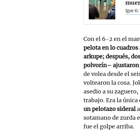
muer
Igor G.
Con el 6-2 en el ma
pelota en lo cuadros
arkupe; después, do
polvorín– ajustaron
de volea desde el se
voltearon la cosa. Jo
asedio a su zaguero,
trabajo. Era la única
un pelotazo sideral
a
sotamano de zurda es
fue el golpe arriba.