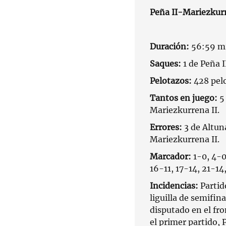
Peña II-Mariezkurr
Duración:
56:59 mi
Saques:
1 de Peña I
Pelotazos:
428 pel
Tantos en juego:
5 
Mariezkurrena II.
Errores:
3 de Altuna
Mariezkurrena II.
Marcador:
1-0, 4-0
16-11, 17-14, 21-14
Incidencias:
Partid
liguilla de semifi
disputado en el fr
el primer partido,