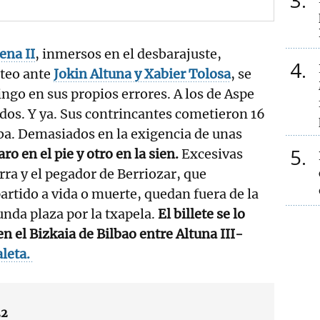
3
ena II
, inmersos en el desbarajuste,
4
oteo ante
Jokin Altuna y Xabier Tolosa
, se
go en sus propios errores. A los de Aspe
lidos. Y ya. Sus contrincantes cometieron 16
ba. Demasiados en la exigencia de unas
5
ro en el pie y otro en la sien.
Excesivas
arra y el pegador de Berriozar, que
rtido a vida o muerte, quedan fuera de la
unda plaza por la txapela.
El billete se lo
n el Bizkaia de Bilbao entre Altuna III-
leta
.
22