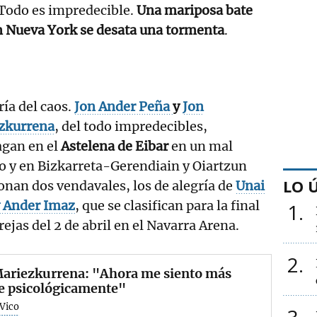
. Todo es impredecible.
Una mariposa bate
en Nueva York se desata una tormenta
.
ría del caos.
Jon Ander Peña
y
Jon
zkurrena
, del todo impredecibles,
gan en el
Astelena de Eibar
en un mal
o y en Bizkarreta-Gerendiain y Oiartzun
LO 
onan dos vendavales, los de alegría de
Unai
y Ander Imaz
, que se clasifican para la final
1
rejas del 2 de abril en el Navarra Arena.
2
Mariezkurrena: "Ahora me siento más
e psicológicamente"
 Vico