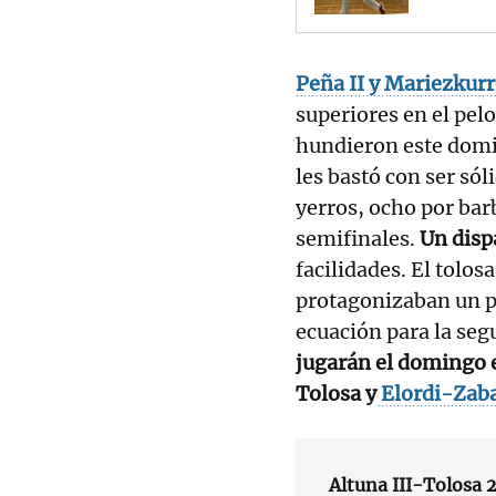
Peña II y Mariezkurr
superiores en el pel
hundieron este domin
les bastó con ser só
yerros, ocho por bar
semifinales.
Un dispa
facilidades. El tolos
protagonizaban un pa
ecuación para la seg
jugarán el domingo e
Tolosa y
Elordi-Zaba
Altuna III-Tolosa 