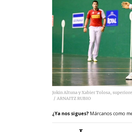
Jokin Altuna y Xabier Tolosa, superior
ARNAITZ RUBIO
¿Ya nos sigues?
Márcanos como me