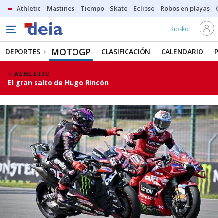
Athletic
Mastines
Tiempo
Skate
Eclipse
Robos en playas
Kiosko
MOTOGP
DEPORTES
CLASIFICACIÓN
CALENDARIO
ATHLETIC
El gran salto de Hugo Rincón