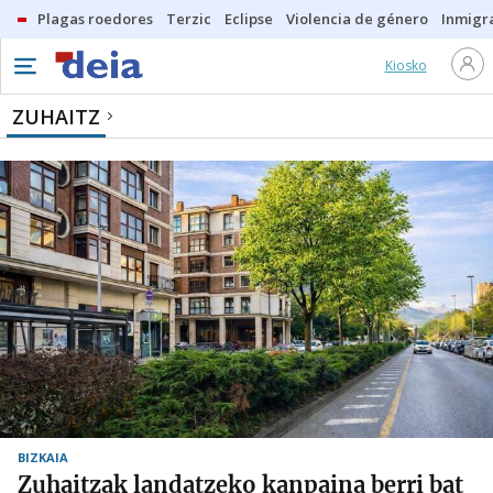
Plagas roedores
Terzic
Eclipse
Violencia de género
Inmigra
Kiosko
ZUHAITZ
BIZKAIA
Zuhaitzak landatzeko kanpaina berri bat