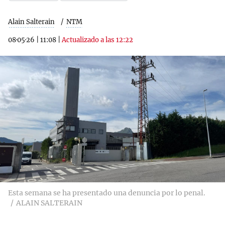
Alain Salterain
NTM
08·05·26
|
11:08
|
Actualizado a las 12:22
Esta semana se ha presentado una denuncia por lo penal.
ALAIN SALTERAIN