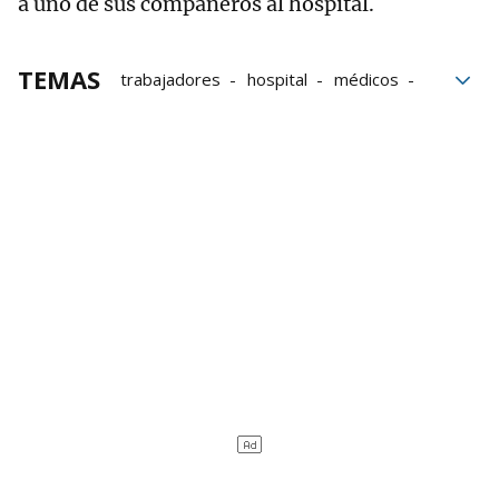
a uno de sus compañeros al hospital.
TEMAS
trabajadores
hospital
médicos
denuncia
Durango
Hospital de Galdakao