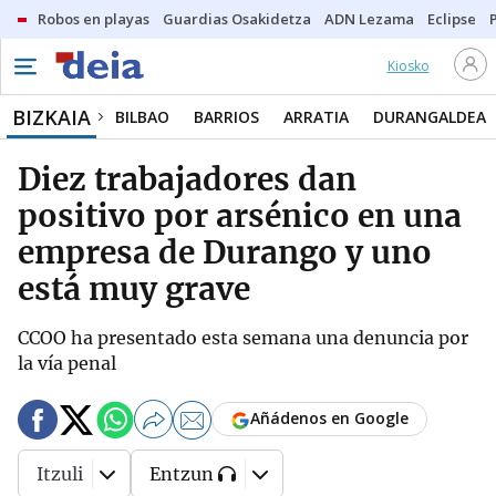
Robos en playas
Guardias Osakidetza
ADN Lezama
Eclipse
Kiosko
BIZKAIA
BILBAO
BARRIOS
ARRATIA
DURANGALDEA
Diez trabajadores dan
positivo por arsénico en una
empresa de Durango y uno
está muy grave
CCOO ha presentado esta semana una denuncia por
la vía penal
Añádenos en Google
Itzuli
Entzun