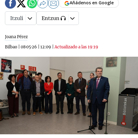
Añádenos en Google
Itzuli
Entzun
Joana Pérez
Bilbao
|
08·05·26
|
12:09
|
Actualizado a las 19:19