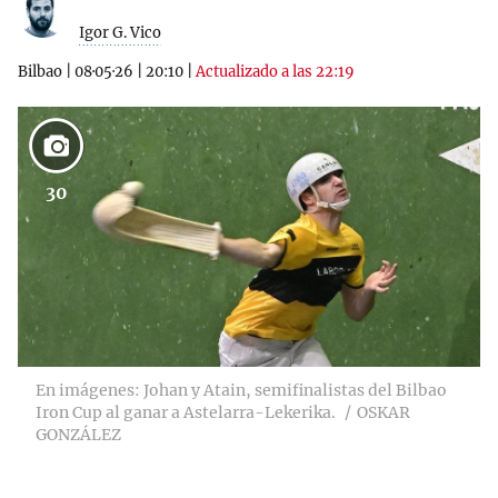
Igor G. Vico
Bilbao
|
08·05·26
|
20:10
|
Actualizado a las 22:19
30
En imágenes: Johan y Atain, semifinalistas del Bilbao
Iron Cup al ganar a Astelarra-Lekerika.
OSKAR
GONZÁLEZ