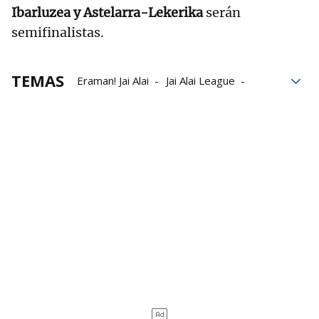
Ibarluzea y Astelarra-Lekerika
serán
semifinalistas.
TEMAS
Eraman! Jai Alai
Jai Alai League
Gernika Jai Alai
Bilbao Iron Cup
Unai Lekerika
Eñaut Astelarra
Johan Sorozabal
Gorka Mugartegi Atain