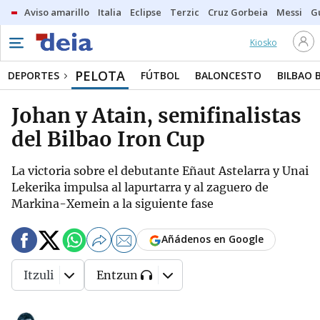
Aviso amarillo
Italia
Eclipse
Terzic
Cruz Gorbeia
Messi
G
Kiosko
PELOTA
DEPORTES
FÚTBOL
BALONCESTO
BILBAO 
Johan y Atain, semifinalistas
del Bilbao Iron Cup
La victoria sobre el debutante Eñaut Astelarra y Unai
Lekerika impulsa al lapurtarra y al zaguero de
Markina-Xemein a la siguiente fase
Añádenos en Google
Itzuli
Entzun