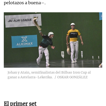
pelotazos a buena–.
Johan y Atain, semifinalistas del Bilbao Iron Cup al
ganar a Astelarra-Lekerika.
OSKAR GONZÁLEZ
El primer set