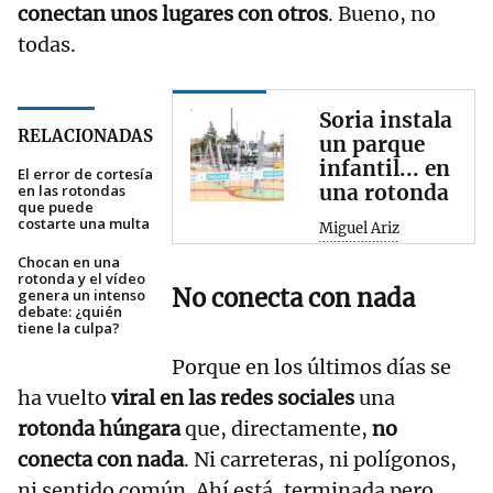
conectan unos lugares con otros
. Bueno, no
todas.
Soria instala
RELACIONADAS
un parque
infantil... en
El error de cortesía
una rotonda
en las rotondas
que puede
costarte una multa
Miguel Ariz
Chocan en una
rotonda y el vídeo
No conecta con nada
genera un intenso
debate: ¿quién
tiene la culpa?
Porque en los últimos días se
ha vuelto
viral en las redes sociales
una
rotonda húngara
que, directamente,
no
conecta con nada
. Ni carreteras, ni polígonos,
ni sentido común. Ahí está, terminada pero