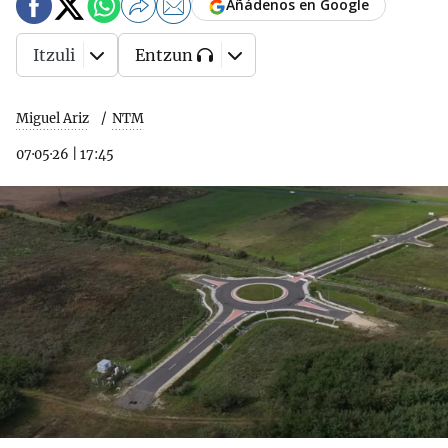
Añádenos en Google
Itzuli
Entzun
Miguel Ariz
NTM
07·05·26
|
17:45