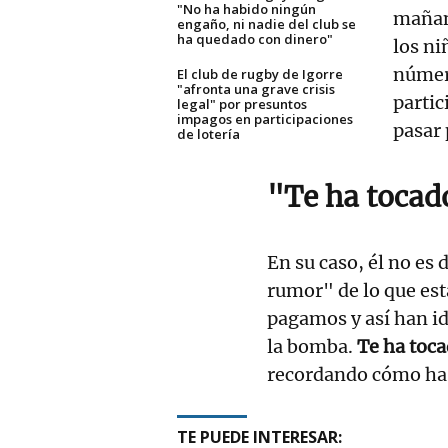
"No ha habido ningún
mañana
engaño, ni nadie del club se
ha quedado con dinero"
los ni
númer
El club de rugby de Igorre
"afronta una grave crisis
partic
legal" por presuntos
impagos en participaciones
pasar
de lotería
"Te ha tocado
En su caso, él no es 
rumor" de lo que est
pagamos y así han i
la bomba.
Te ha tocad
recordando cómo ha 
TE PUEDE INTERESAR: