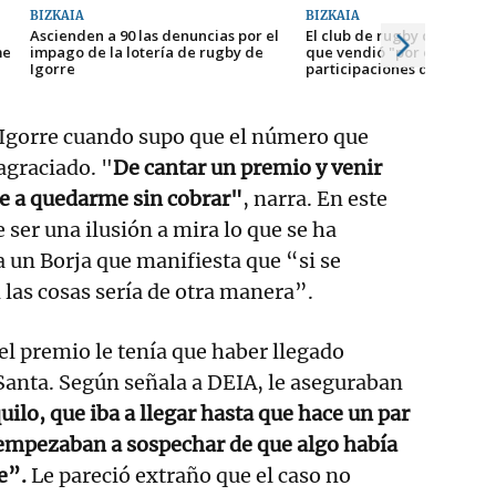
BIZKAIA
BIZKAIA
Ascienden a 90 las denuncias por el
El club de rugby de Igorre
me
impago de la lotería de rugby de
que vendió "por error 225
Igorre
participaciones de más"
 Igorre cuando supo que el número que
agraciado. "
De cantar un premio y venir
re a quedarme sin cobrar"
, narra. En este
 ser una ilusión a mira lo que se ha
 un Borja que manifiesta que “si se
las cosas sería de otra manera”.
del premio le tenía que haber llegado
anta. Según señala a DEIA, le aseguraban
uilo, que iba a llegar hasta que hace un par
 empezaban a sospechar de que algo había
e”.
Le pareció extraño que el caso no