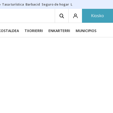
o
Tasa turística
Barbacid
Seguro de hogar
Lío Athletic-Osasuna
Mast
Kiosko
KOSTALDEA
TXORIERRI
ENKARTERRI
MUNICIPIOS