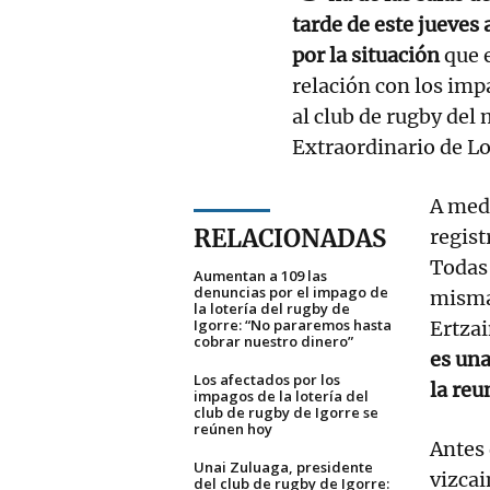
tarde de este jueves
por la situación
que 
relación con los imp
al club de rugby del 
Extraordinario de Lo
A medi
RELACIONADAS
regist
Todas 
Aumentan a 109 las
denuncias por el impago de
mismas
la lotería del rugby de
Igorre: “No pararemos hasta
Ertzai
cobrar nuestro dinero”
es una
Los afectados por los
la reu
impagos de la lotería del
club de rugby de Igorre se
reúnen hoy
Antes 
Unai Zuluaga, presidente
vizcai
del club de rugby de Igorre: