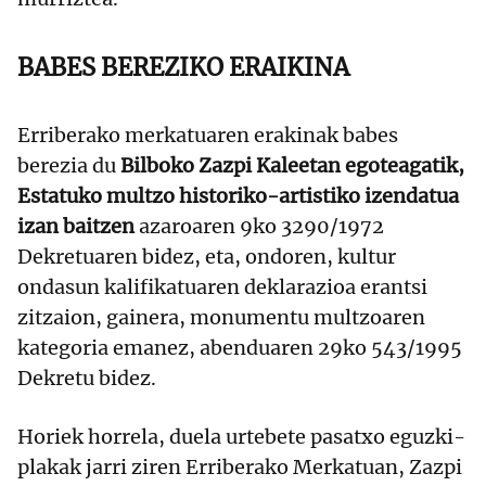
BABES BEREZIKO ERAIKINA
Erriberako merkatuaren erakinak babes
berezia du
Bilboko Zazpi Kaleetan egoteagatik,
Estatuko multzo historiko-artistiko izendatua
izan
baitzen
azaroaren 9ko 3290/1972
Dekretuaren bidez, eta, ondoren, kultur
ondasun kalifikatuaren deklarazioa erantsi
zitzaion, gainera, monumentu multzoaren
kategoria emanez, abenduaren 29ko 543/1995
Dekretu bidez.
Horiek horrela, duela urtebete pasatxo eguzki-
plakak jarri ziren Erriberako Merkatuan, Zazpi