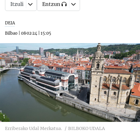
Itzuli
Entzun
DEIA
Bilbao
|
08·02·24
|
15:05
Erriberako Udal Merkatua.
BILBOKO UDALA