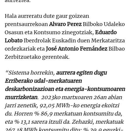
aurreztea.
Hala aurreratu dute gaur goizean
prentsaurrekoan
Alvaro Perez
Bilboko Udaleko
Osasun eta Kontsumo zinegotziak,
Eduardo
Lobato
Iberdrolak Euskadin duen Merkataritza
ordezkariak eta
José Antonio Fernández
Bilbao
Zerbitzuetako gerenteak.
“Sistema horrekin,
aurrera egiten dugu
Erriberako udal-merkatuaren
deskarbonizazioan eta energia-kontsumoaren
murrizketan
.
2023ko martxoaren 26an abian
jarri zenetik, 92,05 MWh-ko energia ekoitzi
du. Horren % 86,9 merkatuan kontsumitu da,
eta % 13,1 sarera itzuli da. Zehazki, merkatuak
267,18 MWh kontsumitu ditu: % 29,9 eguzki-