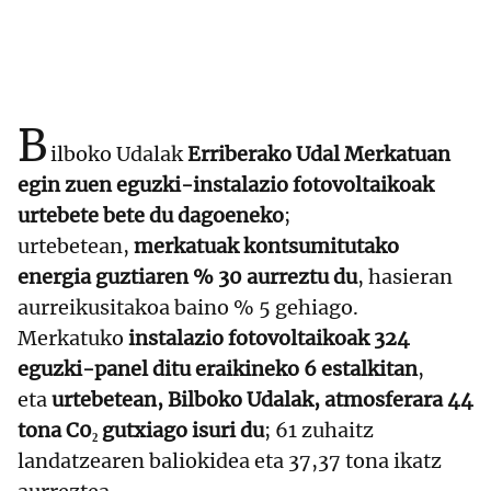
B
ilboko Udalak
Erriberako Udal Merkatuan
egin zuen eguzki-instalazio fotovoltaikoak
urtebete bete du dagoeneko
;
urtebetean,
merkatuak kontsumitutako
energia guztiaren % 30 aurreztu du
, hasieran
aurreikusitakoa baino % 5 gehiago.
Merkatuko
instalazio fotovoltaikoak 324
eguzki-panel ditu eraikineko 6 estalkitan
,
eta
urtebetean, Bilboko Udalak, atmosferara 44
tona C0₂ gutxiago isuri du
; 61 zuhaitz
landatzearen baliokidea eta 37,37 tona ikatz