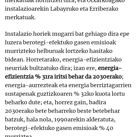
merkatuak hornitzen dira, eta Otxarkoagako
instalazioarekin Labayruko eta Erriberako
merkatuak.
Instalazio horiek mugarri bat gehiago dira epe
luzera berotegi-efektuko gasen emisioak
murrizteko helburuak lortzeko hasitako
bidean. Horretarako, energia-efizientziako
neurriak bultzatuko dira; izan ere,
energia-
efizientzia % 31ra iritsi behar da 2030erako
;
energia-aurrezteak eta energia berriztagarrien
sustapenak guztizkoaren % 32ko kuota lortu
beharko dute; eta, horrez gain, badira
2030erako bete beharreko beste betebehar
batzuk, hala nola, 1990arekin alderatuta,
berotegi-efektuko gasen emisioak % 40
murriztea.