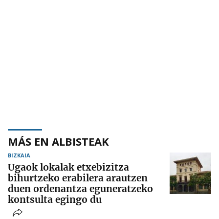
MÁS EN ALBISTEAK
BIZKAIA
Ugaok lokalak etxebizitza
bihurtzeko erabilera arautzen
duen ordenantza eguneratzeko
kontsulta egingo du