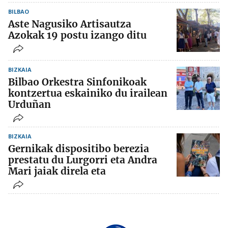
BILBAO
Aste Nagusiko Artisautza
Azokak 19 postu izango ditu
BIZKAIA
Bilbao Orkestra Sinfonikoak
kontzertua eskainiko du irailean
Urduñan
BIZKAIA
Gernikak dispositibo berezia
prestatu du Lurgorri eta Andra
Mari jaiak direla eta