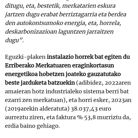
ditugu, eta, bestetik, merkatarien eskura
jartzen dugu erabat berriztagarria eta berdea
den autokontsumoko energia,
eta, horrela,
deskarbonizazioan laguntzen jarraitzen
dugu”.
Eguzki-plaken
instalazio horrek bat egiten du
Erriberako Merkatuaren eraginkortasun
energetikoa hobetzen joateko gauzatutako
beste jarduketa batzuekin
(adibidez, 2022aren
amaieran hotz industrialeko sistema berri bat
ezarri zen merkatuan), eta horri esker, 2023an
(2019arekin alderatuta) 38.037,43 euro
aurreztu ziren, eta faktura % 53,8 murriztu da,
erdia baino gehiago.