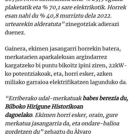
plaketatik eta % 70,1 sare elektrikotik. Horrek
esan nahi du % 40,8 murriztu dela 2022.
urtearekin alderatuta”
zinegotziak adierazi
duenez.
Gainera, ekimen jasangarri horrekin batera,
merkatarien aparkalekuan argindarrez
kargatzeko bi puntu bikoitz ipini ziren, 22kW-
ko potentziakoak, eta, horri esker, azken
miliako garraioa elektrifikatzen lagunduko da.
“Erriberako udal-merkatuak
babes berezia du,
Bilboko Hirigune Historikoan
dagoelako
.
Ekimen horri esker, orain, gure
merkatua jasangarria da, eta ondare-balioa
gordetzen du”
zehaztu du Álvaro