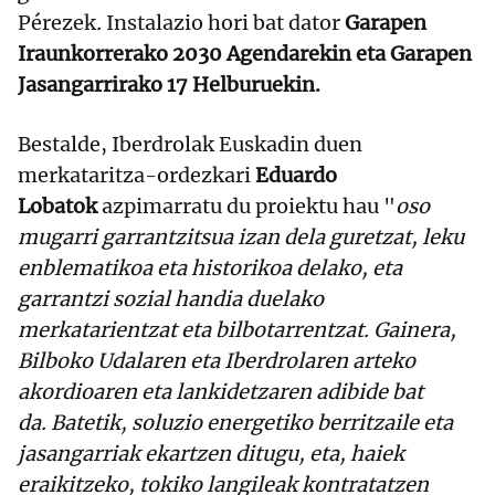
Pérezek
.
Instalazio hori bat dator
Garapen
Iraunkorrerako 2030 Agendarekin eta Garapen
Jasangarrirako 17 Helburuekin.
Bestalde, Iberdrolak Euskadin duen
merkataritza-ordezkari
Eduardo
Lobatok
azpimarratu du proiektu hau "
oso
mugarri garrantzitsua izan dela guretzat, leku
enblematikoa eta historikoa delako, eta
garrantzi sozial handia duelako
merkatarientzat eta bilbotarrentzat.
Gainera,
Bilboko Udalaren eta Iberdrolaren arteko
akordioaren eta lankidetzaren adibide bat
da.
Batetik, soluzio energetiko berritzaile eta
jasangarriak ekartzen ditugu, eta, haiek
eraikitzeko, tokiko langileak kontratatzen