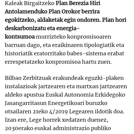
Kaleak Birgaitzeko
Plan Berezia Hiri
Antolamenduko Plan Orokor berrira
egokitzeko, aldaketak egin ondoren. Plan hori
deskarbonizatu eta energia-
kontsumoa
murrizteko konpromisoaren
barruan dago, eta eraikinaren tipologiatik eta
historiatik eratorritako babes-sistema erabat
errespetatzeko konpromisoa hartu zuen.
Bilbao Zerbitzuak erakundeak eguzki-plaken
instalazioak jartzearen eta martxan jartzearen
aldeko apustua Euskal Autonomia Erkidegoko
Jasangarritasun Energetikoari buruzko
otsailaren 21eko 4/2019 Legearen ildotik doa.
Izan ere, Lege horrek xedatzen duenez,
2030erako euskal administrazio publiko