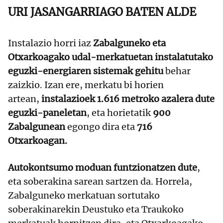
URI JASANGARRIAGO BATEN ALDE
Instalazio horri iaz
Zabalguneko eta
Otxarkoagako udal-merkatuetan instalatutako
eguzki-energiaren sistemak gehitu
behar
zaizkio. Izan ere, merkatu bi horien
artean,
instalazioek 1.616 metroko azalera dute
eguzki-paneletan
, eta horietatik
900
Zabalgunean
egongo dira eta
716
Otxarkoagan.
Autokontsumo moduan funtzionatzen dute
,
eta soberakina sarean sartzen da. Horrela,
Zabalguneko merkatuan sortutako
soberakinarekin Deustuko eta Traukoko