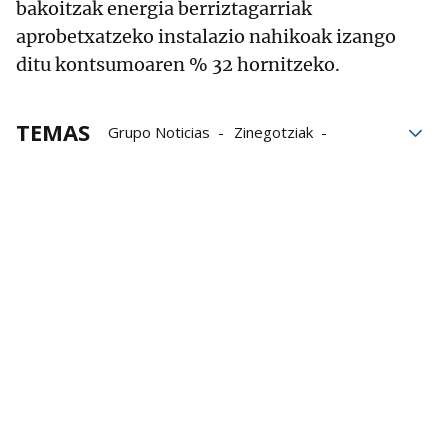
bakoitzak energia berriztagarriak
aprobetxatzeko instalazio nahikoak izango
ditu kontsumoaren % 32 hornitzeko.
TEMAS
Grupo Noticias
Zinegotziak
Zuhaitz
Martxoaren
ESAN
Aurrerá
Azken