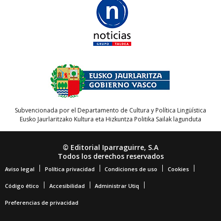
Subvencionada por el Departamento de Cultura y Política Lingüística
Eusko Jaurlaritzako Kultura eta Hizkuntza Politika Sailak lagunduta
© Editorial Iparraguirre, S.A
Todos los derechos reservados
Aviso legal
Política privacidad
Condiciones de uso
Cookies
Código ético
Accesibilidad
Administrar Utiq
Preferencias de privacidad