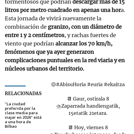
tormentosos que podrían
descargar más de 15
litros por metro cuadrado en apenas una hor
a.
Esta jornada de vivirá nuevamente la
combinación de
granizo, con un diámetro de
entre 1 y 2 centímetros
, y rachas fuertes de
viento que podrían
alcanzar los 70 km/h,
fenómenos que ya ayer generaron
complicaciones puntuales en la red viaria y en
núcleos urbanos del territorio.
🟡
#AbisuHoria
#euria
#ekaitza
RELACIONADAS
📆 Gaur, ostirala 8
"La ciudad
⛈Zaparrada handiengatik,
preferida por la
clase media para
15etatik 21etara.
viajar en 2026" está
a una hora de
Bilbao
📆 Hoy, viernes 8