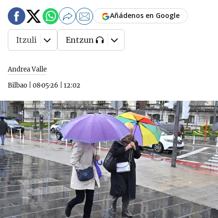
Añádenos en Google
Itzuli
Entzun
Andrea Valle
Bilbao
|
08·05·26
|
12:02