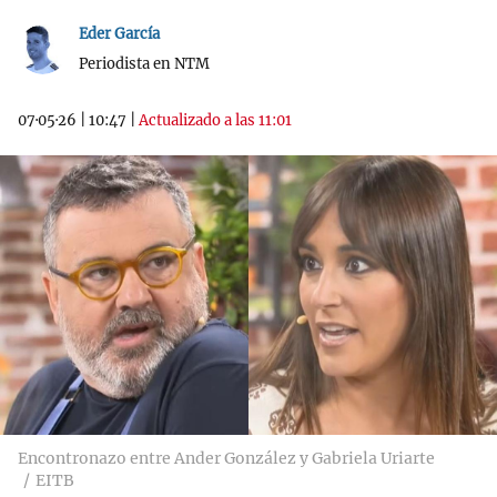
Eder García
Periodista en NTM
07·05·26
|
10:47
|
Actualizado a las 11:01
Encontronazo entre Ander González y Gabriela Uriarte
EITB