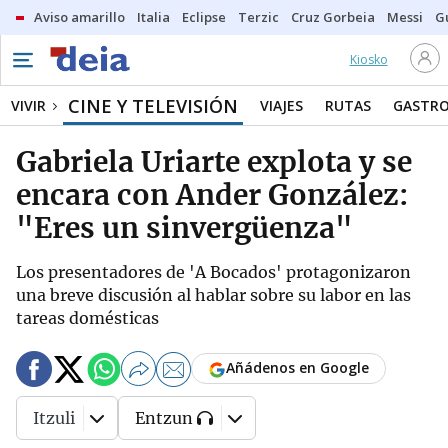
Aviso amarillo
Italia
Eclipse
Terzic
Cruz Gorbeia
Messi
G
Kiosko
CINE Y TELEVISIÓN
VIVIR
VIAJES
RUTAS
GASTR
Gabriela Uriarte explota y se
encara con Ander González:
"Eres un sinvergüenza"
Los presentadores de 'A Bocados' protagonizaron
una breve discusión al hablar sobre su labor en las
tareas domésticas
Añádenos en Google
Itzuli
Entzun