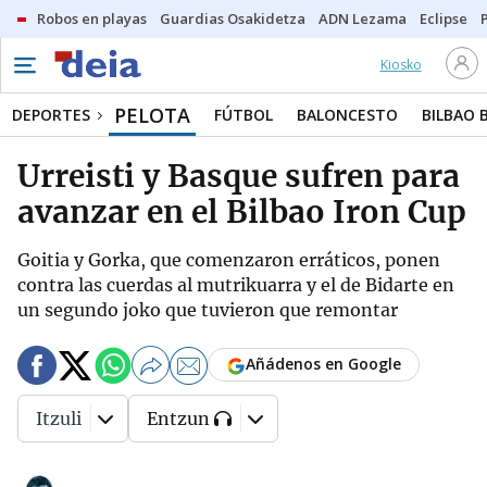
Robos en playas
Guardias Osakidetza
ADN Lezama
Eclipse
Kiosko
PELOTA
DEPORTES
FÚTBOL
BALONCESTO
BILBAO 
Urreisti y Basque sufren para
avanzar en el Bilbao Iron Cup
Goitia y Gorka, que comenzaron erráticos, ponen
contra las cuerdas al mutrikuarra y el de Bidarte en
un segundo joko que tuvieron que remontar
Añádenos en Google
Itzuli
Entzun