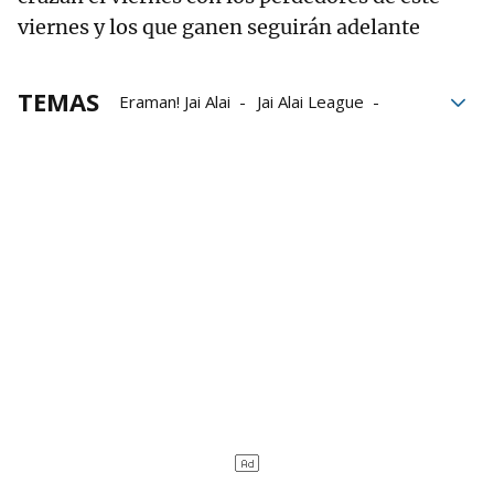
viernes y los que ganen seguirán adelante
TEMAS
Eraman! Jai Alai
Jai Alai League
Gernika Jai Alai
Bilbao Iron Cup
Alex Goitiandia
Alex Goitia
Gorka Sorozabal
Eñaut Urreisti
Thibault Basque