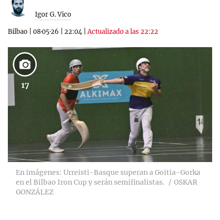
Igor G. Vico
Bilbao
|
08·05·26
|
22:04
|
Actualizado a las 22:22
17
En imágenes: Urreisti-Basque superan a Goitia-Gorka
en el Bilbao Iron Cup y serán semifinalistas.
OSKAR
GONZÁLEZ