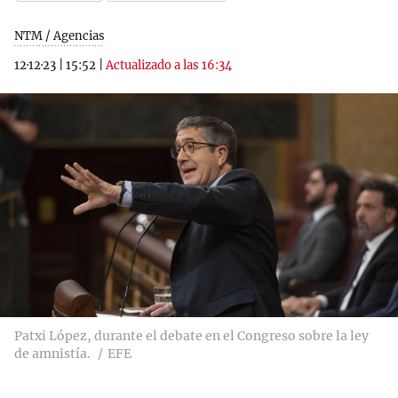
NTM / Agencias
12·12·23
|
15:52
|
Actualizado a las 16:34
Patxi López, durante el debate en el Congreso sobre la ley
de amnistía.
EFE