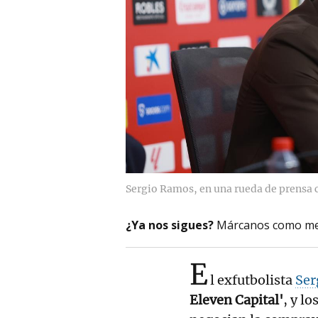
Sergio Ramos, en una rueda de prensa co
¿Ya nos sigues?
Márcanos como me
E
l exfutbolista
Ser
Eleven Capital'
, y l