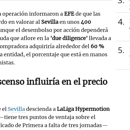
3
la operación informaron a
EFE
de que las
4
rdo en valorar al
Sevilla
en unos
400
aunque el desembolso por acción dependerá
euda que aflore en la
'due diligence'
llevada a
 compradora adquiriría alrededor del
60 %
5
a entidad, el porcentaje que está en manos
nistas.
scenso influiría en el precio
e el
Sevilla
descienda a
LaLiga Hypermotion
tiene tres puntos de ventaja sobre el
icado de Primera a falta de tres jornadas—