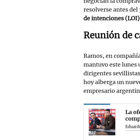
negocian la comprav
resolverse antes del
de intenciones (LOI)
Reunión de c
Ramos, en compañía 
mantuvo este lunes 
dirigentes sevillista
hoy alberga un nuevo
empresario argenti
La of
compr
Eduard