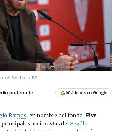
n el Sevilla.
EP
dio preferente
Añádenos en Google
gio Ramos
, en nombre del fondo
'Five
os principales accionistas del
Sevilla