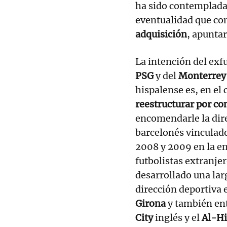
ha sido contemplada 
eventualidad que co
adquisición
, apuntar
La intención del exf
PSG
y del
Monterrey
hispalense es, en el 
reestructurar por co
encomendarle la dir
barcelonés vinculad
2008 y 2009 en la en
futbolistas extranje
desarrollado una lar
dirección deportiva 
Girona
y también en
City
inglés y el
Al-Hi