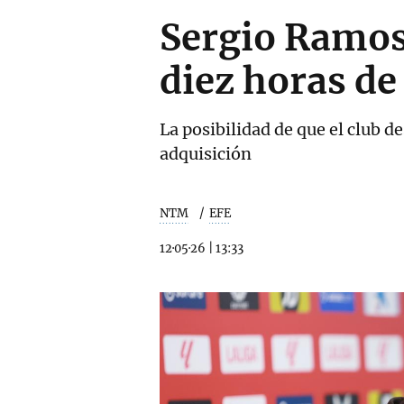
Sergio Ramos 
diez horas de
La posibilidad de que el club 
adquisición
NTM
EFE
12·05·26
|
13:33