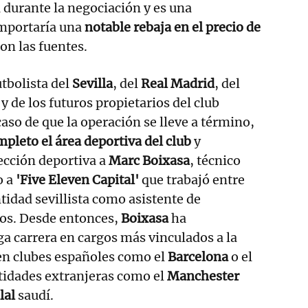
durante la negociación y es una
mportaría una
notable rebaja en el precio de
on las fuentes.
utbolista del
Sevilla
, del
Real Madrid
, del
y de los futuros propietarios del club
caso de que la operación se lleve a término,
mpleto el área deportiva del club
y
ección deportiva a
Marc Boixasa
, técnico
o a
'Five Eleven Capital'
que trabajó entre
tidad sevillista como asistente de
ros. Desde entonces,
Boixasa
ha
ga carrera en cargos más vinculados a la
en clubes españoles como el
Barcelona
o el
tidades extranjeras como el
Manchester
lal
saudí.