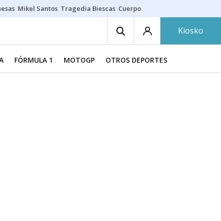
uesas
Mikel Santos
Tragedia Biescas
Cuerpo ría
Inmigración Bizkaia
Kiosko
A
FÓRMULA 1
MOTOGP
OTROS DEPORTES