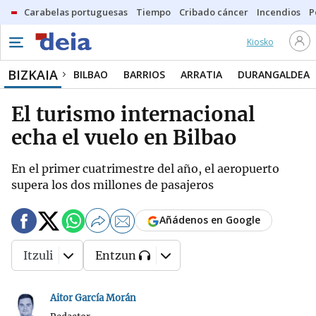
Carabelas portuguesas
Tiempo
Cribado cáncer
Incendios
P
Kiosko
BIZKAIA
BILBAO
BARRIOS
ARRATIA
DURANGALDEA
El turismo internacional
echa el vuelo en Bilbao
En el primer cuatrimestre del año, el aeropuerto
supera los dos millones de pasajeros
Añádenos en Google
Itzuli
Entzun
Aitor García Morán