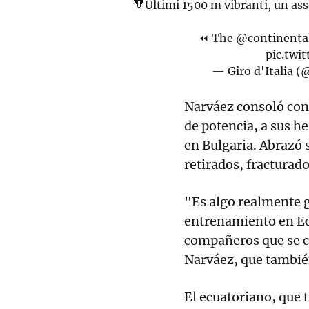
🔻Ultimi 1500 m vibranti, un as
⏪ The
@continental
pic.tw
— Giro d'Italia (
Narváez consoló con 
de potencia, a sus h
en Bulgaria. Abrazó s
retirados, fracturad
"Es algo realmente 
entrenamiento en Ecu
compañeros que se 
Narváez, que tambié
El ecuatoriano, que t