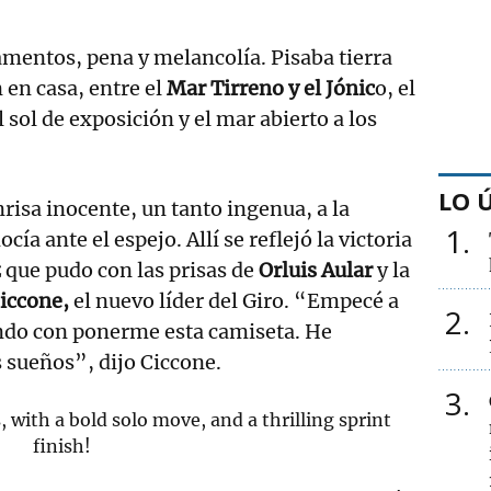
amentos, pena y melancolía. Pisaba tierra
in en casa, entre el
Mar Tirreno y el Jónic
o, el
sol de exposición y el mar abierto a los
LO 
nrisa inocente, un tanto ingenua, a la
1
cía ante el espejo. Allí se reflejó la victoria
z
que pudo con las prisas de
Orluis Aular
y la
Ciccone,
el nuevo líder del Giro. “Empecé a
2
ndo con ponerme esta camiseta. He
 sueños”, dijo Ciccone.
3
, with a bold solo move, and a thrilling sprint
finish!