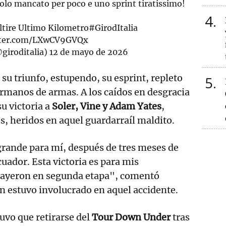
solo mancato per poco e uno sprint tiratissimo!
4
tire
Ultimo Kilometro
#GirodItalia
itter.com/LXwCV9GVQx
@giroditalia)
12 de mayo de 2026
su triunfo, estupendo, su esprint, repleto
5
ermanos de armas. A los caídos en desgracia
u victoria a
Soler, Vine y Adam Yates
,
os, heridos en aquel guardarraíl maldito.
grande para mí, después de tres meses de
ador. Esta victoria es para mis
cayeron en segunda etapa", comentó
n estuvo involucrado en aquel accidente.
uvo que retirarse del
Tour Down Under
tras