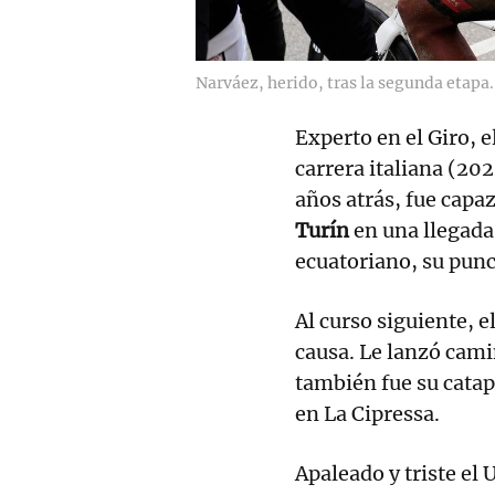
Narváez, herido, tras la segunda etapa.
Experto en el Giro, e
carrera italiana (202
años atrás, fue capa
Turín
en una llegada
ecuatoriano, su punc
Al curso siguiente, e
causa. Le lanzó cam
también fue su catap
en La Cipressa.
Apaleado y triste el 