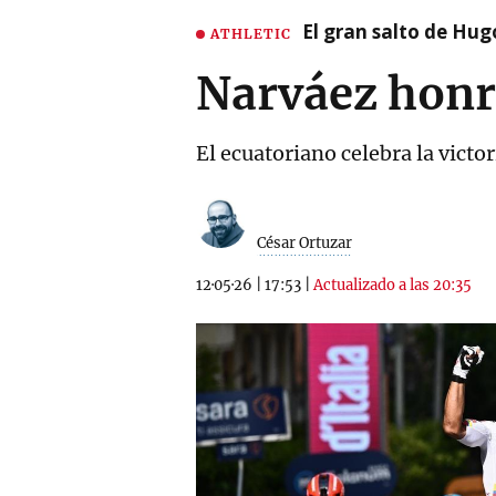
El gran salto de Hug
ATHLETIC
Narváez honra
El ecuatoriano celebra la victo
César Ortuzar
12·05·26
|
17:53
|
Actualizado a las 20:35