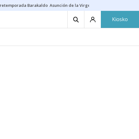
retemporada Barakaldo
Asunción de la Virgen
Casa Targaryen
Gazt
Kiosko