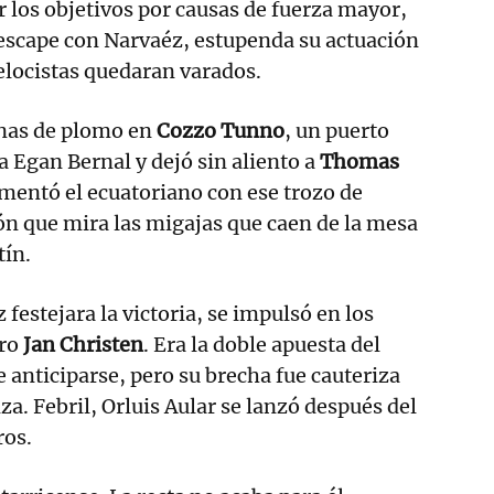
r los objetivos por causas de fuerza mayor,
escape con Narvaéz, estupenda su actuación
elocistas quedaran varados.
nas de plomo en
Cozzo Tunno
, un puerto
a Egan Bernal y dejó sin aliento a
Thomas
mentó el ecuatoriano con ese trozo de
ón que mira las migajas que caen de la mesa
tín.
festejara la victoria, se impulsó en los
ero
Jan Christen
. Era la doble apuesta del
e anticiparse, pero su brecha fue cauteriza
za. Febril, Orluis Aular se lanzó después del
ros.