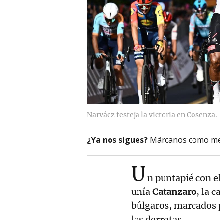
Narváez festeja la victoria en Cosenza.
¿Ya nos sigues?
Márcanos como me
U
n puntapié con el
unía
Catanzaro
, la c
búlgaros, marcados p
las derrotas.