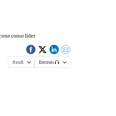
ccone como líder
Itzuli
Entzun