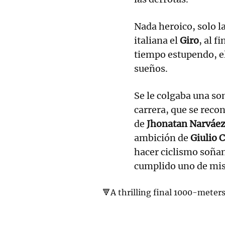
Nada heroico, solo l
italiana el
Giro
, al f
tiempo estupendo, el 
sueños.
Se le colgaba una so
carrera, que se recono
de
Jhonatan Narváe
ambición de
Giulio 
hacer ciclismo soña
cumplido uno de mis
🔻A thrilling final 1000-meters