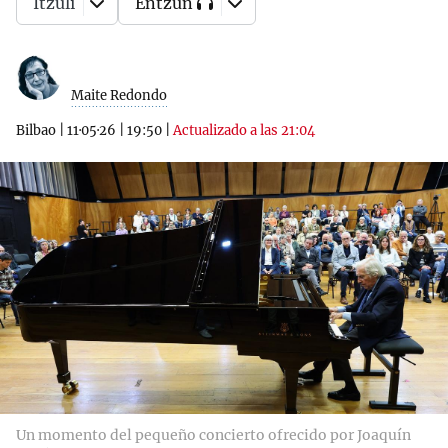
Itzuli
Entzun
Maite Redondo
Bilbao
|
11·05·26
|
19:50
|
Actualizado a las 21:04
Un momento del pequeño concierto ofrecido por Joaquín