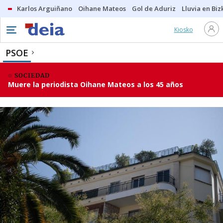
Karlos Arguiñano
Oihane Mateos
Gol de Aduriz
Lluvia en Biz
Kiosko
PSOE
SOCIEDAD
Muere la periodista Oihane Mateos a los 45 años