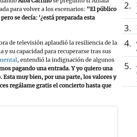
 cuando
Alba Carrillo
se preguntó si Amaia
2
da para volver a los escenarios:
"El público
pero se decía: '¿está preparada esta
3
4
a de televisión aplaudió la resiliencia de la
 y su capacidad para recuperarse tras sus
mental
, entendió la indignación de algunos
5
os pagando una entrada. Y yo quiero una
. Esta muy bien, por una parte, los valores y
ces regálame gratis el concierto hasta que