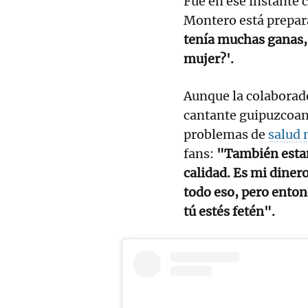
Fue en ese instante
Montero está prepara
tenía muchas ganas, 
mujer?'.
Aunque la colaborador
cantante guipuzcoana
problemas de
salud 
fans:
"También estam
calidad. Es mi dinero
todo eso, pero enton
tú estés fetén".