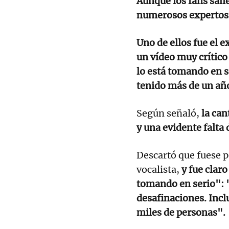
Aunque los fans sali
numerosos expertos 
Uno de ellos fue el 
un vídeo muy crític
lo está tomando en s
tenido más de un año
Según señaló,
la ca
y una evidente falta 
Descartó que fuese po
vocalista,
y fue claro
tomando en serio": 
desafinaciones. Incl
miles de personas".