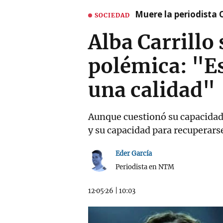
Muere la periodista 
SOCIEDAD
Alba Carrillo
polémica: "E
una calidad"
Aunque cuestionó su capacidad v
y su capacidad para recuperars
Eder García
Periodista en NTM
12·05·26
|
10:03