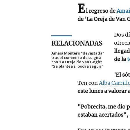
E
l regreso de
Amai
de 'La Oreja de Van 
Dos dí
RELACIONADAS
ofreci
llegad
Amaia Montero "devastada"
tras el comienzo de su gira
de la
t
con 'La Oreja de Van Gogh':
"Se plantea si podrá seguir"
'El só
Ten con
Alba Carrill
este lunes a valorar a
"Pobrecita, me dio p
estaban acertados",