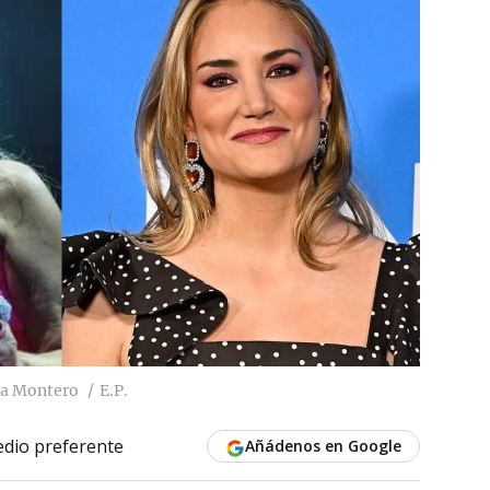
aia Montero
E.P.
dio preferente
Añádenos en Google