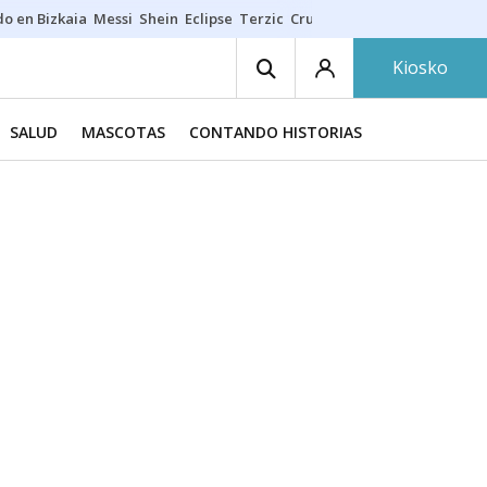
do en Bizkaia
Messi
Shein
Eclipse
Terzic
Cruz Gorbeia
Guía Macarfi
Kiosko
SALUD
MASCOTAS
CONTANDO HISTORIAS