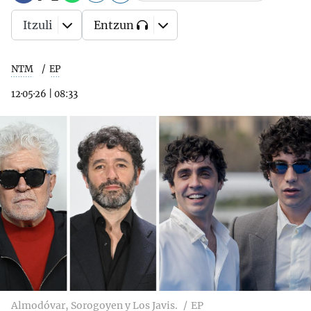
Itzuli
Entzun
NTM
EP
12·05·26
|
08:33
Almodóvar, Sorogoyen y Los Javis.
EP