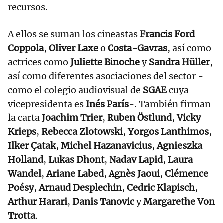
recursos.
A ellos se suman los cineastas
Francis Ford
Coppola
,
Oliver Laxe
o
Costa-Gavras
, así como
actrices como
Juliette Binoche
y
Sandra Hüller
,
así como diferentes asociaciones del sector -
como el colegio audiovisual de
SGAE
cuya
vicepresidenta es
Inés París
-. También firman
la carta
Joachim Trier
,
Ruben Östlund
,
Vicky
Krieps
,
Rebecca Zlotowski
,
Yorgos Lanthimos
,
Ilker Çatak
,
Michel Hazanavicius
,
Agnieszka
Holland
,
Lukas Dhont
,
Nadav Lapid
,
Laura
Wandel
,
Ariane Labed
,
Agnès Jaoui
,
Clémence
Poésy
,
Arnaud Desplechin
,
Cedric Klapisch
,
Arthur Harari
,
Danis Tanovic
y
Margarethe Von
Trotta
.