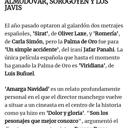
ALMODÓVAR, SOROGOYEN Y LOS
JAVIS
El año pasado optaron al galardón dos metrajes
españoles,
'Sirat'
, de
Oliver Laxe
, y
'Romería'
,
de
Carla Simón
, pero la
Palma de Oro
fue para
'Un simple accidente'
, del iraní
Jafar Panahi
. La
única película española que hasta el momento
ha ganado la Palma de Oro es
'Viridiana'
, de
Luis Buñuel
.
'Amarga Navidad'
es un relato profundamente
personal en el que el director manchego vuelve
a situar a un cineasta en el centro de la historia
como ya hizo en
'Dolor y gloria'
. "
Son los
pesonajes que mejor conozco
", argumentó el