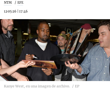
NTM
EFE
12·05·26
|
17:46
Kanye West, en una imagen de archivo.
EP