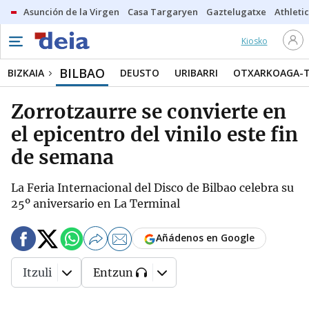
Asunción de la Virgen
Casa Targaryen
Gaztelugatxe
Athletic
Kiosko
BILBAO
BIZKAIA
DEUSTO
URIBARRI
OTXARKOAGA-
Zorrotzaurre se convierte en
el epicentro del vinilo este fin
de semana
La Feria Internacional del Disco de Bilbao celebra su
25º aniversario en La Terminal
Añádenos en Google
Itzuli
Entzun