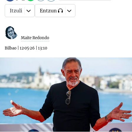
Itzuli
Entzun
Maite Redondo
Bilbao
|
12·05·26
|
13:10