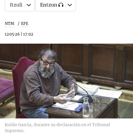
Itzuli
Entzun
NTM
EFE
12·05·26
|
17:02
Koldo García, durante su declaración en el Tribunal
Supremo.