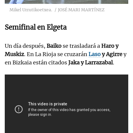
Mikel Urrutikoetxea.
JOSÉ MARI MARTÍNEZ
Semifinal en Elgeta
Un día después,
Baiko
se trasladará a
Haro y
Muskiz
. En La Rioja se cruzarán
Laso
y Agirre
y
en Bizkaia están citados
Jaka y Larrazabal
.