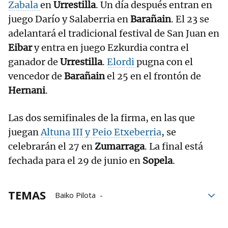
Zabala
en
Urrestilla
. Un día después entran en
juego Darío y Salaberria en
Barañain
. El 23 se
adelantará el tradicional festival de San Juan en
Eibar
y entra en juego Ezkurdia contra el
ganador de
Urrestilla
.
Elordi
pugna con el
vencedor de
Barañain
el 25 en el frontón de
Hernani
.
Las dos semifinales de la firma, en las que
juegan
Altuna III y Peio Etxeberria
, se
celebrarán el 27 en
Zumarraga
. La final está
fechada para el 29 de junio en
Sopela
.
TEMAS
Baiko Pilota
Cuatro y Medio de San Fermín
MIkel Urrutikoetxea
Jon Ander Peña