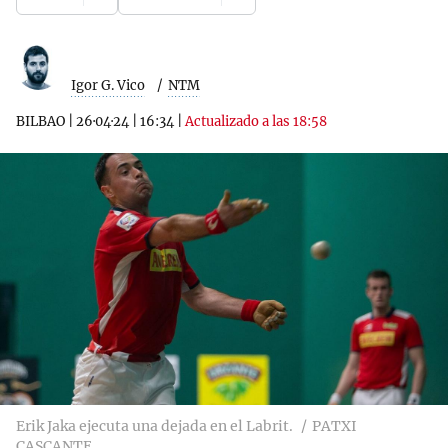
Igor G. Vico
NTM
BILBAO
|
26·04·24
|
16:34
|
Actualizado a las 18:58
Erik Jaka ejecuta una dejada en el Labrit.
PATXI
CASCANTE