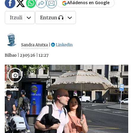
Añádenos en Google
Itzuli
Entzun
Sandra Atutxa
|
Linkedin
Bilbao
|
23·05·26
|
12:27
6