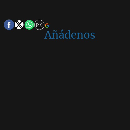
Añádenos
en
Google