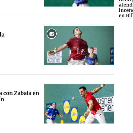
atend
incen
en Bi
la
ta con Zabala en
ín