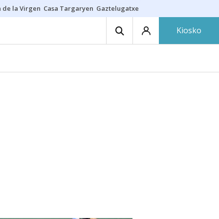
 de la Virgen
Casa Targaryen
Gaztelugatxe
Athletic
Aste Nagusia
C
Kiosko