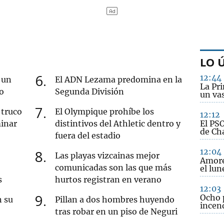
LO 
6
12:44
 un
El ADN Lezama predomina en la
La Pri
o
Segunda División
un va
7
 truco
El Olympique prohíbe los
12:12
minar
distintivos del Athletic dentro y
El PS
de Ch
fuera del estadio
12:04
8
Las playas vizcainas mejor
Amore
comunicadas son las que más
el lun
s
hurtos registran en verano
12:03
9
Ocho 
n su
Pillan a dos hombres huyendo
incend
tras robar en un piso de Neguri