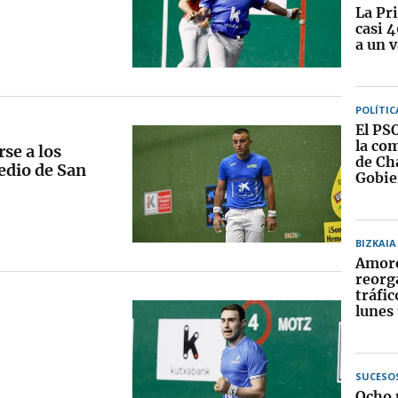
La Pr
casi 
a un 
POLÍTIC
El PS
la com
rse a los
de Ch
Medio de San
Gobie
BIZKAIA
Amore
reorg
tráfic
lunes
SUCESO
Ocho 