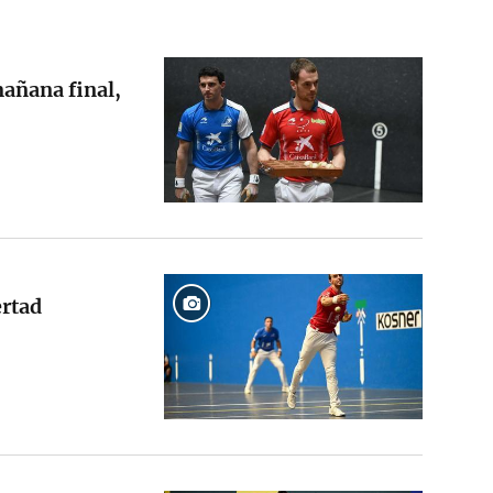
mañana final,
ertad