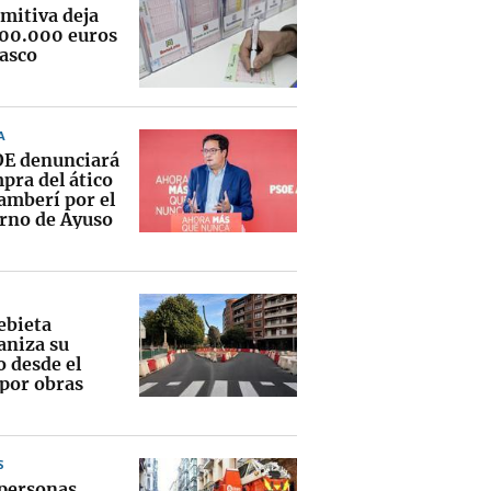
imitiva deja
400.000 euros
vasco
A
OE denunciará
pra del ático
amberí por el
rno de Ayuso
bieta
aniza su
o desde el
 por obras
S
personas