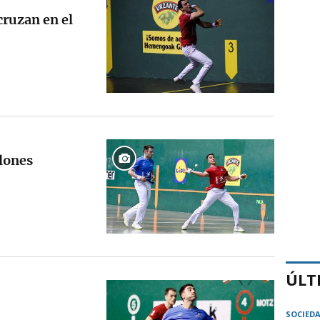
 cruzan en el
alones
ÚLT
SOCIED