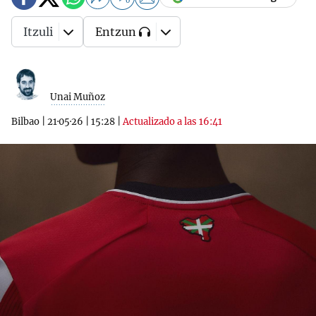
0
Itzuli
Entzun
Unai Muñoz
Bilbao
|
21·05·26
|
15:28
|
Actualizado a las 16:41