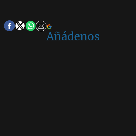
Añádenos
en
Google