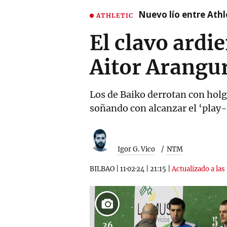
Nuevo lío entre Athl
ATHLETIC
El clavo ardi
Aitor Arangu
Los de Baiko derrotan con holg
soñando con alcanzar el ‘play-o
Igor G. Vico
NTM
BILBAO
|
11·02·24
|
21:15
|
Actualizado a las
26