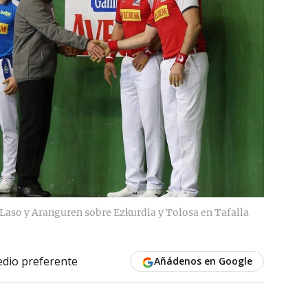
 Laso y Aranguren sobre Ezkurdia y Tolosa en Tafalla
dio preferente
Añádenos en Google