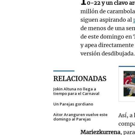
1
0-22 y un clavo a
millón de carambola
siguen aspirando al
p
de menos de una sema
de este domingo en T
y apea directamente
versión desdibujada.
RELACIONADAS
Jokin Altuna no llega a
tiempo para el Carnaval
Un Parejas gordiano
Aitor Aranguren vuelve este
Así, a 
domingo al Parejas
compa
Mariezkurrena
, par