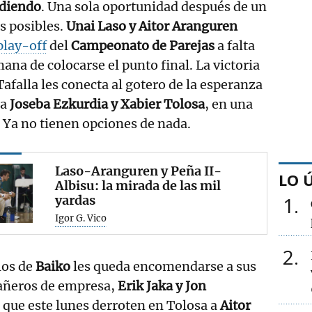
rdiendo
. Una sola oportunidad después de un
s posibles.
Unai Laso y Aitor Aranguren
lay-off
del
Campeonato de Parejas
a falta
na de colocarse el punto final. La victoria
afalla les conecta al gotero de la esperanza
 a
Joseba Ezkurdia y Xabier Tolosa
, en una
 Ya no tienen opciones de nada.
Laso-Aranguren y Peña II-
LO 
Albisu: la mirada de las mil
yardas
1
Igor G. Vico
2
los de
Baiko
les queda encomendarse a sus
ñeros de empresa,
Erik Jaka y Jon
a que este lunes derroten en Tolosa a
Aitor