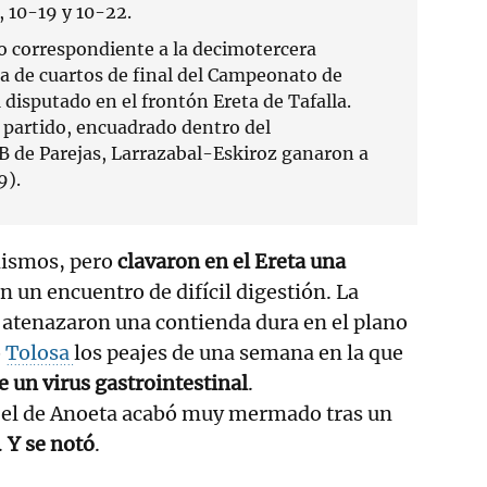
, 10-19 y 10-22.
o correspondiente a la decimotercera
lla de cuartos de final del Campeonato de
 disputado en el frontón Ereta de Tafalla.
r partido, encuadrado dentro del
 de Parejas, Larrazabal-Eskiroz ganaron a
9).
mismos, pero
clavaron en el Ereta una
n un encuentro de difícil digestión. La
s atenazaron una contienda dura en el plano
ó
Tolosa
los peajes de una semana en la que
 un virus gastrointestinal
.
el de Anoeta acabó muy mermado tras un
.
Y se notó
.