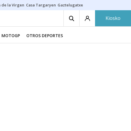
 de la Virgen
Casa Targaryen
Gaztelugatxe
Athletic
Aste Nagusia
C
Kiosko
MOTOGP
OTROS DEPORTES