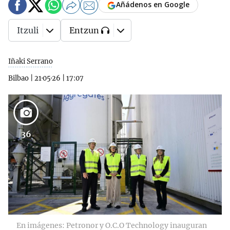
Añádenos en Google
Itzuli
Entzun
Iñaki Serrano
Bilbao
|
21·05·26
|
17:07
36
En imágenes: Petronor y O.C.O Technology inauguran