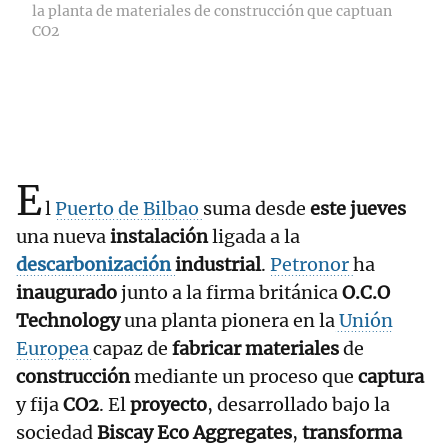
la planta de materiales de construcción que captuan
CO2
E
l
Puerto de Bilbao
suma desde
este jueves
una nueva
instalación
ligada a la
descarbonización
industrial
.
Petronor
ha
inaugurado
junto a la firma británica
O.C.O
Technology
una planta pionera en la
Unión
Europea
capaz de
fabricar materiales
de
construcción
mediante un proceso que
captura
y fija
CO2
. El
proyecto
, desarrollado bajo la
sociedad
Biscay Eco Aggregates
,
transforma