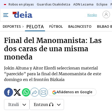
Robos en playas
Guardias Osakidetza
ADN Lezama
Eclipse
Kiosko
PELOTA
DEPORTES
FÚTBOL
BALONCESTO
BILBAO 
Final del Manomanista: Las
dos caras de una misma
moneda
Jokin Altuna y Aitor Elordi seleccionan material
“parecido” para la final del Manomanista de este
domingo en el frontón Bizkaia
Añádenos en Google
Itzuli
Entzun