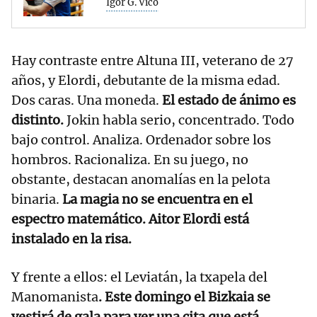
Igor G. Vico
Hay contraste entre Altuna III, veterano de 27
años, y Elordi, debutante de la misma edad.
Dos caras. Una moneda.
El estado de ánimo es
distinto.
Jokin habla serio, concentrado. Todo
bajo control. Analiza. Ordenador sobre los
hombros. Racionaliza. En su juego, no
obstante, destacan anomalías en la pelota
binaria.
La magia no se encuentra en el
espectro matemático. Aitor Elordi está
instalado en la risa.
Y frente a ellos: el Leviatán, la txapela del
Manomanista
. Este domingo el Bizkaia se
vestirá de gala para ver una cita que está