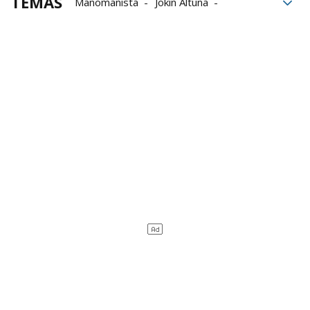
TEMAS
Manomanista
Jokin Altuna
Aitor Elordi
Liga de Empresas de Pelota a Mano
LEPM
Baiko Pilota
Aspe