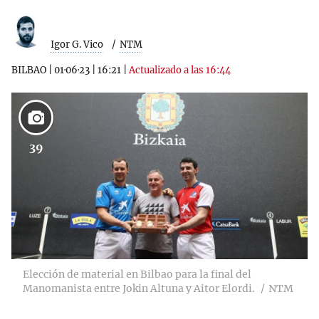
Igor G. Vico
NTM
BILBAO
|
01·06·23
|
16:21
|
Actualizado a las 16:44
39
Elección de material en Bilbao para la final del
Manomanista entre Jokin Altuna y Aitor Elordi.
NTM