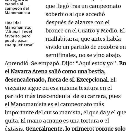
txapela al
que llegó tras un campeonato
campeón del
Manomanista
soberbio al que accedió
después de alzarse con el
Final del
Manomanista:
bronce en el Cuatro y Medio. El
“Altuna III es el
favorito, pero
mallabitarra, que antes había
puede pasar
cualquier cosa”
vivido un partido de zozobra en
semifinales, no se vino abajo.
Aprendió. Se empapó. Dijo: “Aquí estoy yo”.
En
el Navarra Arena salió como una bestia,
desencadenado, fuera de sí. Excepcional.
El
vizcaino sigue en esa misma tesitura en el
partido más trascendental de su carrera, pues
el Manomanista es el campeonato más
importante del curso manista, el que da y el que
quita. El mano a mano es una tortura o el
éxtasis.
Generalmente, lo primero; porque solo