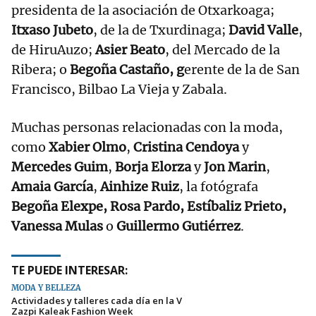
presidenta de la asociación de Otxarkoaga;
Itxaso Jubeto
, de la de Txurdinaga;
David Valle
,
de HiruAuzo;
Asier Beato
, del Mercado de la
Ribera; o
Begoña Castaño, g
erente de la de San
Francisco, Bilbao La Vieja y Zabala.
Muchas personas relacionadas con la moda,
como
Xabier Olmo
,
Cristina Cendoya
y
Mercedes Guim
,
Borja Elorza
y
Jon Marin
,
Amaia García
,
Ainhize Ruiz
, la fotógrafa
Begoña Elexpe, Rosa Pardo, Estíbaliz Prieto,
Vanessa Mulas
o
Guillermo Gutiérrez
.
TE PUEDE INTERESAR:
MODA Y BELLEZA
Actividades y talleres cada día en la V
Zazpi Kaleak Fashion Week