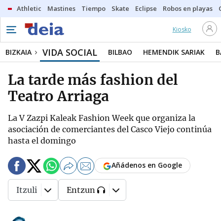
Athletic
Mastines
Tiempo
Skate
Eclipse
Robos en playas
Kiosko
VIDA SOCIAL
BIZKAIA
BILBAO
HEMENDIK SARIAK
B
La tarde más fashion del
Teatro Arriaga
La V Zazpi Kaleak Fashion Week que organiza la
asociación de comerciantes del Casco Viejo continúa
hasta el domingo
Añádenos en Google
Itzuli
Entzun