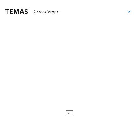
TEMAS
Casco Viejo
Zazpi Kaleak Fashion Week
Asociación de Comercios, Hostelería y Empresas 
Asociación de Comercios, Hostelería y Empresas 