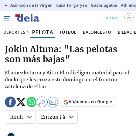
Asunción de la Virgen
Casa Targaryen
Gaztelugatxe
Athletic
Kiosko
PELOTA
DEPORTES
FÚTBOL
BALONCESTO
BILBAO 
Jokin Altuna: "Las pelotas
son más bajas"
El amezketarra y Aitor Elordi eligen material para el
duelo que les cruza este domingo en el frontón
Astelena de Eibar
Añádenos en Google
Itzuli
Entzun