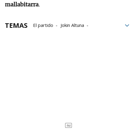
mallabitarra
.
TEMAS
El partido
Jokin Altuna
Manomanista
Aitor Elordi
Baiko Pilota
Aspe
Liga de Empresas de Pelota a Mano
LEPM