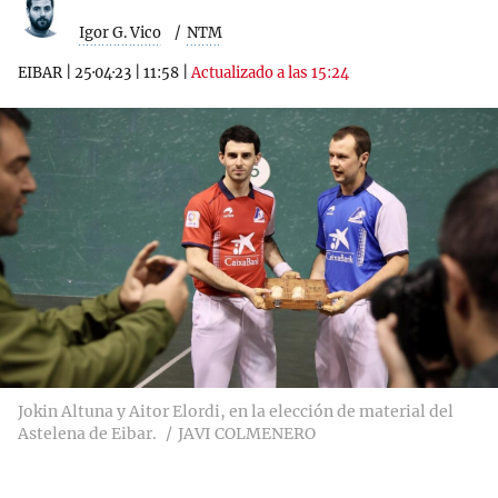
Igor G. Vico
NTM
EIBAR
|
25·04·23
|
11:58
|
Actualizado a las 15:24
Jokin Altuna y Aitor Elordi, en la elección de material del
Astelena de Eibar.
JAVI COLMENERO