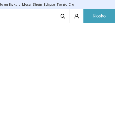
do en Bizkaia
Messi
Shein
Eclipse
Terzic
Cruz Gorbeia
Guía Macarfi
Kiosko