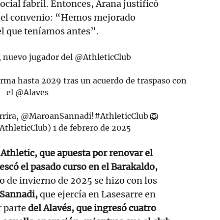
ocial fabril. Entonces, Arana justificó
del convenio: “Hemos mejorado
l que teníamos antes”.
 nuevo jugador del
@AthleticClub
firma hasta 2029 tras un acuerdo de traspaso con
el
@Alaves
rrira,
@MaroanSannadi
!
#AthleticClub
🦁
AthleticClub)
1 de febrero de 2025
 Athletic, que apuesta por renovar el
scó el pasado curso en el Barakaldo,
 de invierno de 2025 se hizo con los
Sannadi,
que ejercía en Lasesarre en
r parte
del Alavés, que ingresó cuatro