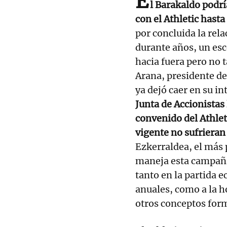
E
l Barakaldo podrí
con el Athletic hast
por concluida la rel
durante años, un es
hacia fuera pero no 
Arana, presidente de
ya dejó caer en su in
Junta de Accionistas
convenido del Athlet
vigente no sufriera
Ezkerraldea, el más p
maneja esta campaña
tanto en la partida 
anuales, como a la h
otros conceptos for