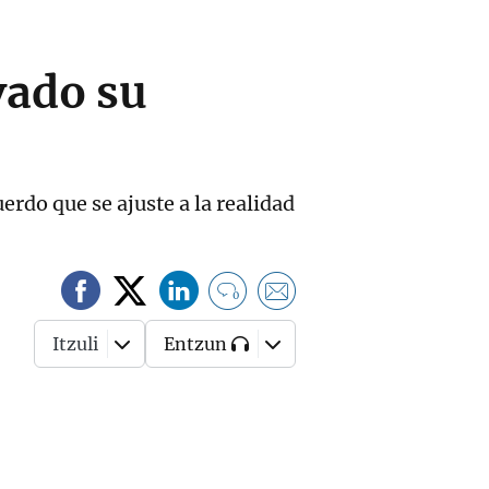
vado su
erdo que se ajuste a la realidad
0
Itzuli
Entzun