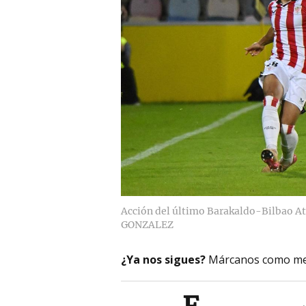
Acción del último Barakaldo-Bilbao At
GONZALEZ
¿Ya nos sigues?
Márcanos como me