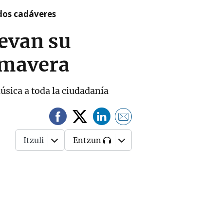
 dos cadáveres
levan su
imavera
música a toda la ciudadanía
Itzuli
Entzun