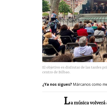
El objetivo es disfrutar de las tardes p
centro de Bilbao.
¿Ya nos sigues?
Márcanos como me
L
a música volverá 