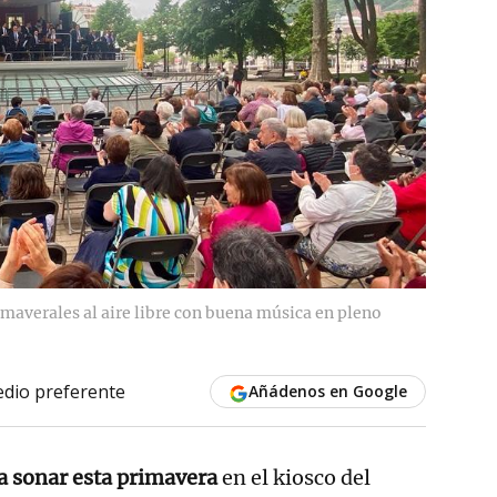
rimaverales al aire libre con buena música en pleno
dio preferente
Añádenos en Google
a sonar esta primavera
en el kiosco del