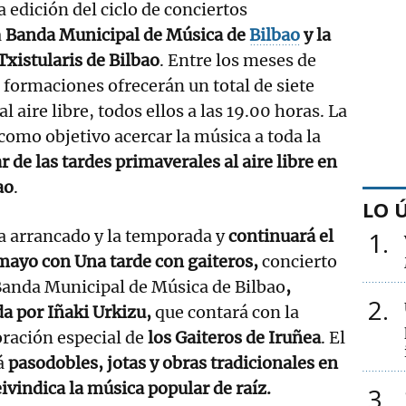
 edición del ciclo de conciertos
a
Banda Municipal de Música de
Bilbao
y la
xistularis de Bilbao
. Entre los meses de
formaciones ofrecerán un total de siete
l aire libre, todos ellos a las 19.00 horas. La
omo objetivo acercar la música a toda la
r de las tardes primaverales al aire libre en
ao
.
LO 
a arrancado y la temporada y
continuará el
1
mayo con Una tarde con gaiteros,
concierto
Banda Municipal de Música de Bilbao
,
2
da por Iñaki Urkizu,
que contará con la
ración especial de
los Gaiteros de Iruñea
. El
á
pasodobles, jotas y obras tradicionales en
ivindica la música popular de raíz.
3