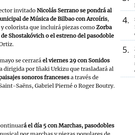
rector invitado
Nicolás Serrano se pondrá al
4
unicipal de Música de Bilbao con Arcoíris
,
 y colorista que incluirá piezas como
Zorba
2 de Shostakóvich o el estreno del pasodoble
Ortiz.
5
mayo se cerrará
el viernes 29 con Sonidos
a dirigida por Iñaki Urkizu que trasladará al
 paisajes sonoros franceses
a través de
aint-Saëns, Gabriel Pierné o Roger Boutry.
 continuar
á el día 5 con Marchas, pasodobles
 musical por marchas y piezas populares de