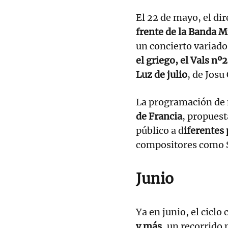
El 22 de mayo, el di
frente de la Banda M
un concierto variado
el griego, el Vals nº
Luz de julio
, de Josu 
La programación de 
de Francia
, propuest
público a d
iferentes
compositores como S
Junio
Ya en junio, el ciclo
y más
, un recorrido