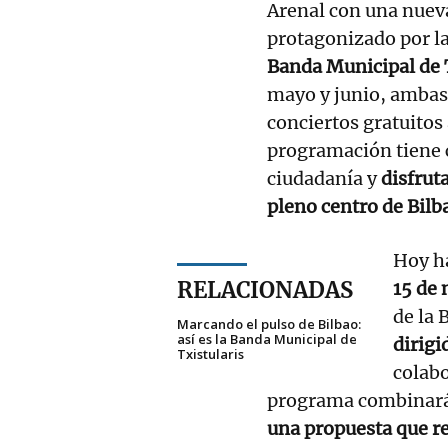
Arenal con una nueva
protagonizado por l
Banda Municipal de T
mayo y junio, ambas 
conciertos gratuitos a
programación tiene c
ciudadanía y
disfruta
pleno centro de Bilb
Hoy h
RELACIONADAS
15 de 
de la 
Marcando el pulso de Bilbao:
así es la Banda Municipal de
dirigi
Txistularis
colabo
programa combinar
una propuesta que re