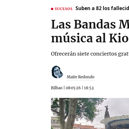
Suben a 82 los fallec
SUCESOS
Las Bandas Mu
música al Kio
Ofrecerán siete conciertos grat
Maite Redondo
Bilbao
|
08·05·26
|
18:53