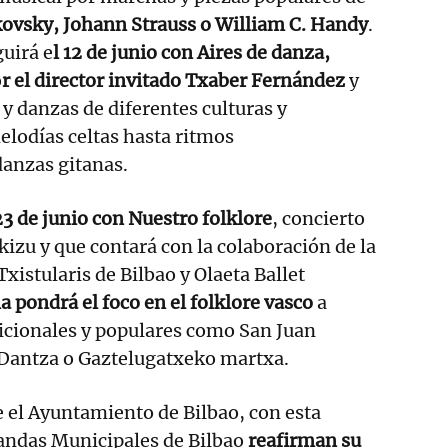
ovsky, Johann Strauss o William C. Handy
.
uirá e
l 12 de junio con Aires de danza,
o
r el director invitado Txaber Fernández
y
y danzas de diferentes culturas y
elodías celtas hasta ritmos
danzas gitanas.
23 de junio con Nuestro folklore
, concierto
kizu y que contará con la colaboración de la
xistularis de Bilbao y Olaeta Ballet
a pondrá el foco en el folklore vasco
a
dicionales y populares como San Juan
 Dantza o Gaztelugatxeko martxa.
 el Ayuntamiento de Bilbao, con esta
andas Municipales de Bilbao
reafirman su