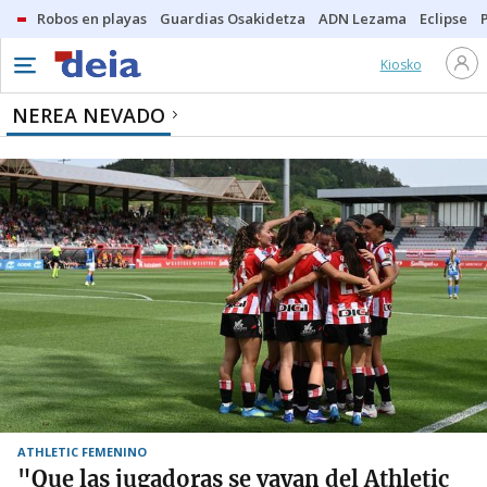
Robos en playas
Guardias Osakidetza
ADN Lezama
Eclipse
Kiosko
NEREA NEVADO
ATHLETIC FEMENINO
"Que las jugadoras se vayan del Athletic